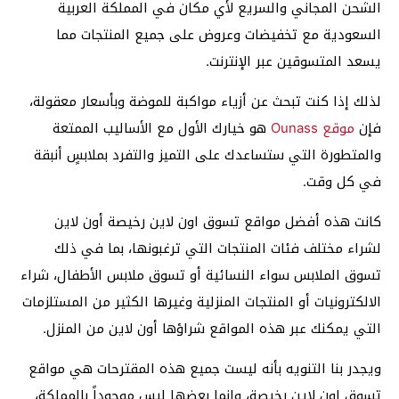
الشحن المجاني والسريع لأي مكان في المملكة العربية
السعودية مع تخفيضات وعروض على جميع المنتجات مما
يسعد المتسوقين عبر الإنترنت.
لذلك إذا كنت تبحث عن أزياء مواكبة للموضة وبأسعار معقولة،
فإن
موقع Ounass
هو خيارك الأول مع الأساليب الممتعة
والمتطورة التي ستساعدك على التميز والتفرد بملابسٍ أنبقة
في كل وقت.
كانت هذه أفضل مواقع تسوق اون لاين رخيصة أون لاين
لشراء مختلف فئات المنتجات التي ترغبونها، بما في ذلك
تسوق الملابس سواء النسائية أو تسوق ملابس الأطفال، شراء
الالكترونيات أو المنتجات المنزلية وغيرها الكثير من المستلزمات
التي يمكنك عبر هذه المواقع شراؤها أون لاين من المنزل.
ويجدر بنا التنويه بأنه ليست جميع هذه المقترحات هي مواقع
تسوق اون لاين رخيصة، وإنما بعضها ليس موجوداً بالمملكة،