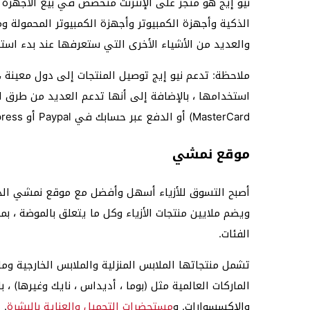
نيو إيج هو متجر على الإنترنت متخصص في بيع الأجهزة ال
الذكية وأجهزة الكمبيوتر وأجهزة الكمبيوتر المحمولة ومل
والعديد من الأشياء الأخرى التي ستعرفها عند بدء استخ
ملاحظة: تدعم نيو إيج توصيل المنتجات إلى دول معينة ،
MasterCard) أو الدفع عبر حسابك في Paypal أو American Express أو حتى Android Pay و Apple Pay.
موقع نمشي
أصبح التسوق للأزياء أسهل وأفضل مع موقع نمشي الذي 
ويضم ملايين منتجات الأزياء وكل ما يتعلق بالموضة ، بم
الفئات.
تشمل منتجاتها الملابس المنزلية والملابس الخارجية وم
الماركات العالمية مثل (بوما ، أديداس ، نايك وغيرها) ،
والإكسسوارات. و
مستحضرات التجميل والعناية بالبشرة
.