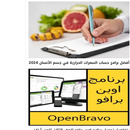
أفضل برامج حساب السعرات الحرارية في جسم الأنسان 2024
تفاصيل تحميل برنامج اوبن برافو للصف الثالث ثانوي | تقني