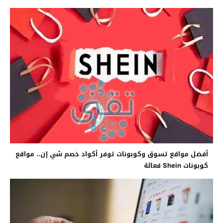
أفضل مواقع تسوق وكوبونات توفر أكواد خصم شي إن.. مواقع
كوبونات Shein فعالة