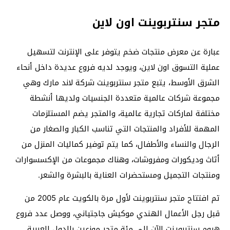
متجر سنتربوينت اون لاين
عبارة عن معرض منتجات ضخم يتوفر على الإنترنت لتسهيل
عملية التسوق اون لاين، ويوجد لديه فروع عديدة داخل أنحاء
الشرق الأوسط، يتبع متجر سنتربوينت شركة لاند مارك وهي
مجموعة شركات عالمية متعددة الجنسيات ولديها أنشطة
مختلفة لماركات تجارية عالمية، والمتجر يضم المستلزمات
المهمة للأفراد والمنتجات التي تناسب الكبار والصغار من
الرجال والنساء والأطفال، كما يتم توفير كماليات المنزل من
أثاث وديكورات ومفروشات، وهناك مجموعات من الإكسسوارات
ومنتجات التجميل ومستحضرات العناية بالبشرة والشعر.
تم افتتاح متجر سنتربوينت لأول مرة بالكويت عام 2005 من
قبل رجل الأعمال الهندي موكيش جاجتياني، ووصل عدد فروع
هروم سنتربوينت الآن إلى مئة متجر موزعين بالدول العربية