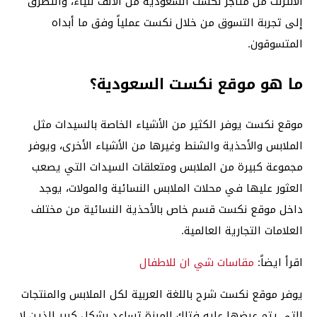
الانترنت من متاجر نكست السعودية من الألف للياء، والتطرق
إلى تجربة التسوق من خلال نكست عملياً وفق ما أبداه
المتسوقون.
ما هو موقع نكست السعودية؟
موقع نكست يوفر الكثير من الأشياء الخاصة بالسيدات مثل
الملابس والأحذية والشنط وغيرها من الأشياء الأخرى، ويوفر
مجموعة كبيرة من الملابس ومتعلقات السيدات التي يصعب
العثور عليها في محلات الملابس النسائية والمولات، يوجد
داخل موقع نكست قسم خاص بالأحذية النسائية من مختلف
العلامات التجارية العالمية.
اقرأ ايضاً:
مقاسات شي ان للاطفال
يوفر موقع نكست شرح باللغة العربية لكل الملابس والمنتجات
التي يتم عرضها عليه فتلك الميزة تساعد بشكل كبير الذين لا