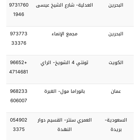
البحرين
العدلية- شارع الشيخ عيسى
9731760
1946
البحرين
مجمع الإنماء
973773
33376
الكويت
تونتي 4 الشويخ- الراي
+96652
4714681
عمان
بانوراما مول- الغبرة
968233
606007
السعودية-
العمري سنتر- القسيم دوار
054902
بريدة
النهدة
3375