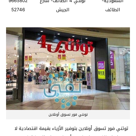
السعودية-
تونتي 4 الطائف- شارع
9665802
الطائف
الجيش
52746
تونتي فور تسوق أونلاين
توتني فور تسوق أونلاين بتوفير الأزياء بقيمة اقتصادية لا