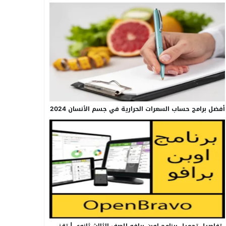
أفضل برامج حساب السعرات الحرارية في جسم الأنسان 2024
تفاصيل تحميل برنامج اوبن برافو للصف الثالث ثانوي | تقني