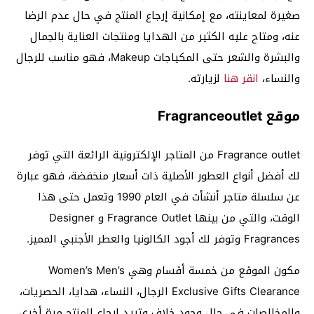
صغيرة لمعاينته، مع إمكانية إرجاع المنتج في حال عدم الرضا
عنه، ومتاح عليه الكثير من الهدايا ومنتجات العناية بالجمال
والبشرة والشعر حتى المكياجات Makeup، فهو مناسب للرجال
والنساء،
انقر هنا
لزيارته.
موقع Fragranceoutlet
Fragrance outlet من المتاجر الإلكترونية الرائعة التي توفر
لك أفضل أنواع العطور الأصلية ذات أسعار منخفضة، فهو عبارة
عن سلسلة متاجر أنشأت في العام 1990 وتعمل حتى هذا
الوقت، والتي من بينها Fragrance Outlet و Designer
Fragrances وتوفر لك أجود الكالونيا والعطر الأجنبي المميز.
مكون الموقع من خمسة أقسام وهي Women’s Men’s
Exclusive Gifts Clearance الرجال، النساء، هدايا، الحصريات،
والمخالصات في حال وجود خلاف وتريد إرجاع المنتج مرة أخرى