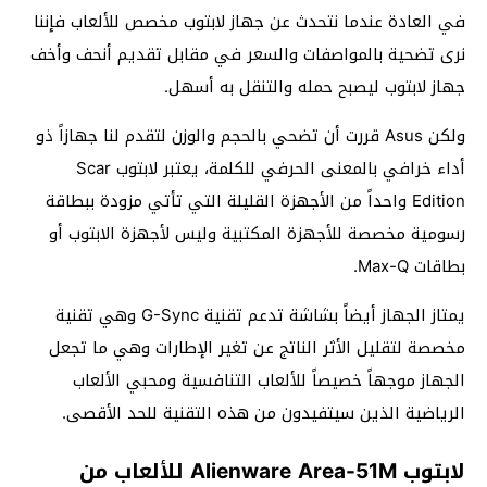
في العادة عندما نتحدث عن جهاز لابتوب مخصص للألعاب فإننا
نرى تضحية بالمواصفات والسعر في مقابل تقديم أنحف وأخف
جهاز لابتوب ليصبح حمله والتنقل به أسهل.
ولكن Asus قررت أن تضحي بالحجم والوزن لتقدم لنا جهازاً ذو
أداء خرافي بالمعنى الحرفي للكلمة، يعتبر لابتوب Scar
Edition واحداً من الأجهزة القليلة التي تأتي مزودة ببطاقة
رسومية مخصصة للأجهزة المكتبية وليس لأجهزة الابتوب أو
بطاقات Max-Q.
يمتاز الجهاز أيضاً بشاشة تدعم تقنية G-Sync وهي تقنية
مخصصة لتقليل الأثر الناتج عن تغير الإطارات وهي ما تجعل
الجهاز موجهاً خصيصاً للألعاب التنافسية ومحبي الألعاب
الرياضية الذين سيتفيدون من هذه التقنية للحد الأقصى.
لابتوب Alienware Area-51M للألعاب من