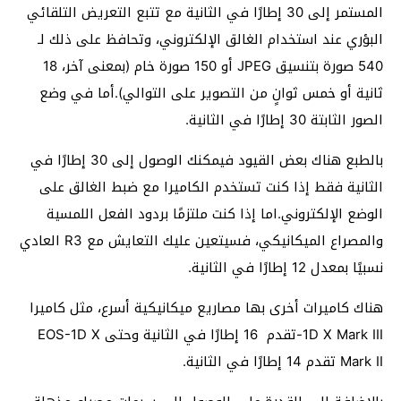
المستمر إلى 30 إطارًا في الثانية مع تتبع التعريض التلقائي
البؤري عند استخدام الغالق الإلكتروني، وتحافظ على ذلك لـ
540 صورة بتنسيق JPEG أو 150 صورة خام (بمعنى آخر، 18
ثانية أو خمس ثوانٍ من التصوير على التوالي).أما في وضع
الصور الثابتة 30 إطارًا في الثانية.
بالطبع هناك بعض القيود فيمكنك الوصول إلى 30 إطارًا في
الثانية فقط إذا كنت تستخدم الكاميرا مع ضبط الغالق على
الوضع الإلكتروني.اما إذا كنت ملتزمًا بردود الفعل اللمسية
والمصراع الميكانيكي، فسيتعين عليك التعايش مع R3 العادي
نسبيًا بمعدل 12 إطارًا في الثانية.
هناك كاميرات أخرى بها مصاريع ميكانيكية أسرع، مثل كاميرا
1D X Mark III-تقدم 16 إطارًا في الثانية وحتى EOS-1D X
Mark II تقدم 14 إطارًا في الثانية.