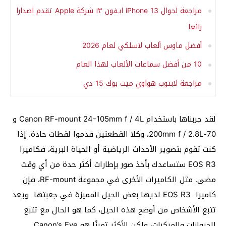
مراجعة لجوال iPhone 13 ايفون ١٣ شركة Apple تقدم اصدارا
رائعا
أفضل ماوس ألعاب لاسلكي لعام 2026
10 من أفضل سماعات الألعاب لهذا العام
مراجعة لابتوب هواوي ميت بوك 15 دي
لقد جربناها باستخدام Canon RF-mount 24-105mm f / 4L و
70-200mm f / 2.8L، وكلا القطعتين قدموا لقطات حادة. إذا
كنت تقوم بتصوير الأحداث الرياضية أو الحياة البرية، فكاميرا
EOS R3 ستساعدك بأخذ صور بإطارات أكثر حدة من أي وقت
مضى. مثل الكاميرات الأخرى في مجموعة RF-mount، فإن
كاميرا EOS R3 لديها بعض الحيل المميزة في جعبتها ويعد
تتبع الأشخاص من أوضح هذه الحيل، كما هو الحال مع تتبع
الحيوانات والمركبات، ولكن الأكثر تميزًا هو Canon’s Eye