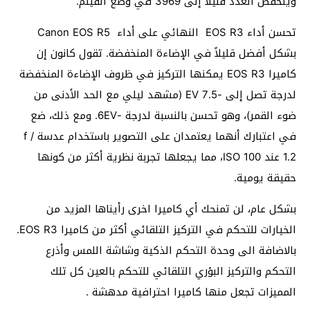
وينخفض العدد قليلاً إلى 3969 في وضع الفيلم.
تحسن أداء EOS R3 النهائي على أداء Canon EOS R5
بشكل أفضل قليلاً في الإضاءة المنخفضة. تقول كانون إن
كاميرا EOS R3 يمكنها التركيز في ظروف الإضاءة المنخفضة
لدرجة تصل إلى -7.5 EV (مشهد ليلي مع الحد الأدنى من
ضوء القمر)، وهو تحسن بالنسبة لدرجة -6EV. ومع ذلك، ضع
في اعتبارك أنهما يعتمدان على التصوير باستخدام عدسة f /
1.2 عند ISO 100، مما يجعلها تجربة نظرية أكثر من كونها
حقيقة يومية.
بشكل عام، لن تمنحك أي كاميرا اخرى رأيناها المزيد من
الخيارات للتحكم في التركيز التلقائي أكثر من كاميرا EOS R3.
بالاضافة الى وحدة التحكم الذكية وشاشة اللمس وأذرع
التحكم والتركيز البؤري التلقائي للتحكم بالعين كل تلك
المميزات تجعل منها كاميرا احترافية مدهشة .