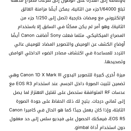
بالإضافة إلى القدرة على الوصول إلى سرعات مصراع مذهلة
تبلغ 1/64000جزء من الثانية، يمكن أيضًا مزامنة الغالق
الإلكتروني مع ومضات خارجية (تصل إلى 1/250 جزء من
الثانية)، وهو أمر لم يكن ممكنًا في السابق إلا باستخدام
المصراع الميكانيكي. مثلما فعلت Sony أضافت Canon أيضًا
أوضاع الكشف عن الوميض والتصوير المضاد للوميض عالي
التردد للمساعدة في اكتشاف مصادر الضوء الداخلي الوامض
وتصحيحها.
ميزة أخرى كبيرة للتصوير اليدوي Canon 1D X Mark III وهي
تضمين تثبيت الصورة داخل الجسم. عند استخدام EOS R3 مع
عدسات RF المتوافقة ستحصل على تقليل الاهتزاز لما يصل
إلى ثماني درجات. يتيح لك ذلك الحفاظ على جودة الصورة
الثابتة، وإذا كان يعمل جيدًا كما هو الحال في كاميرا Canon
EOS R5، فيمكنك الحصول على فيديو سلس إلى حد معقول
دون استخدام أداة gimbal.