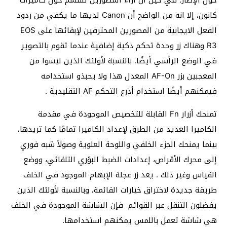
كانون، إلا انه من الواضح أن Canon لديها ما يكفي من ردود
الفعل الايجابية من المصورين المحترفين لإبقائها على EOS
R3 وهناك زر وحدة تحكم ذكية إضافية عندما تقوم بالتصوير
في الوضع الرأسي أيضًا. بالنسبة لأولئك الذين ليسوا من
المعجبين بزر AF-On المعدل هذا ولا يحبذو استخدامه
فيمكنهم أيضًا استخدام أذرع التحكم AF التقليدية .
تمنحك أزرار Fn القابلة للتخصيص الموجودة في مقدمة
الكاميرا العديد من الطرق لإعداد الكاميرا تمامًا كما تريدها،
بينما يمنحك الجزء الخلفي واللوحة العلوية وصولاً شبه فوري
إلى محرك الأقراص، إعدادات الضبط البؤري التلقائي، ووضع
القياس وغير ذلك . يعد زر عجلة الإبهام الموجود في الخلف
طريقة جديدة لاختراق خيارات القائمة، وبالنسبة لأولئك الذين
يفضلون التنقل عبر القوائم فإن الشاشة الموجودة في الخلف
هي شاشة تعمل باللمس يمكنهم استخدامها.