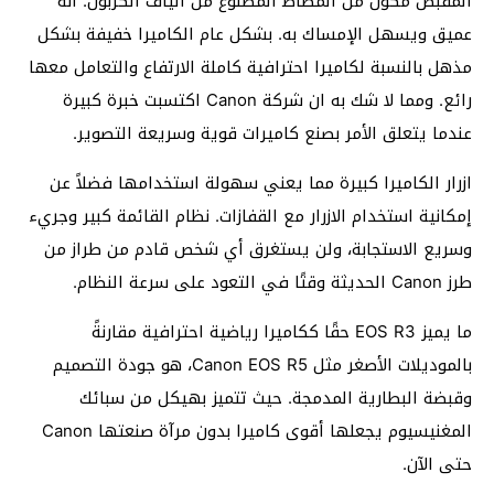
المقبض مكون من المطاط المصنوع من ألياف الكربون. انه
عميق ويسهل الإمساك به. بشكل عام الكاميرا خفيفة بشكل
مذهل بالنسبة لكاميرا احترافية كاملة الارتفاع والتعامل معها
رائع. ومما لا شك به ان شركة Canon اكتسبت خبرة كبيرة
عندما يتعلق الأمر بصنع كاميرات قوية وسريعة التصوير.
ازرار الكاميرا كبيرة مما يعني سهولة استخدامها فضلاً عن
إمكانية استخدام الازرار مع القفازات. نظام القائمة كبير وجريء
وسريع الاستجابة، ولن يستغرق أي شخص قادم من طراز من
طرز Canon الحديثة وقتًا في التعود على سرعة النظام.
ما يميز EOS R3 حقًا ككاميرا رياضية احترافية مقارنةً
بالموديلات الأصغر مثل Canon EOS R5، هو جودة التصميم
وقبضة البطارية المدمجة. حيث تتميز بهيكل من سبائك
المغنيسيوم يجعلها أقوى كاميرا بدون مرآة صنعتها Canon
حتى الآن.