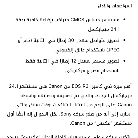
المواصفات والأداء
مستشعر حساس CMOS متراكب بإضاءة خلفية بدقة
24.1 ميجابكسل
تصوير متواصل بمعدل 30 إطارًا في الثانية (خام أو
JPEG) باستخدام غالق إلكتروني
تصوير مستمر بمعدل 12 إطارًا في الثانية فقط
باستخدام مصراع ميكانيكي
أهم ميزة في كاميرا EOS R3 من Canon هي مستشعر 24.1
ميجابكسل الجديد. والذي تم تصميمه وتصنيعه بواسطة
Canon، على الرغم من انتشار الشائعات بوقت سابق والتي
اشارت إلى أنه من صنع شركة Sony. بكل الاحوال إنه أيضًا أول
مستشعر “مكدس” من Canon.
ابتكرت شركة سوني مستشعرات كاملة الإطار “مكدسة”، يسمح