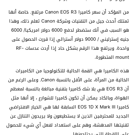
من المؤكد أن سعر كاميرا Canon EOS R3 مرتفع. خاصة أنها
تمتلك أحدث جيل من التقنيات وشركة Canon تعلم ذلك، وهذا
هو السبب في أنك ستضطر لدفع 6000 دولار امريكيا/ 6000
جنيه إسترليني / 9000 دولار أسترالي إذا قررت الحصول على
واحدة. ويرتفع هذا الرقم بشكل حاد إذا أردت عدسات RF-
mount المتطورة.
هذه الكاميرا هي القمة الحالية للتكنولوجيا من الكاميرات
الخالية من المرآة، على الأقل بالنسبة Canon. وعلى الرغم من
أن EOS R3 هي بلا شك كاميرا بتقنية مبالغة بالنسبة لمعظم
الهواة، وبالكاد يمكن أن تكون كاميرا للشوارع ، إلا أنها مثل
كاميرا EOS 1D X Mark III السابقة لها هي الخيار الافتراضي
الجديد للمحترفين الذين لا يستطيعون ولا يريدون التنازل عن
تقنيتها المدهشة، وهم على استعداد لفعل أي شيء للحصول
على اللقطة التي يحتاجونها.