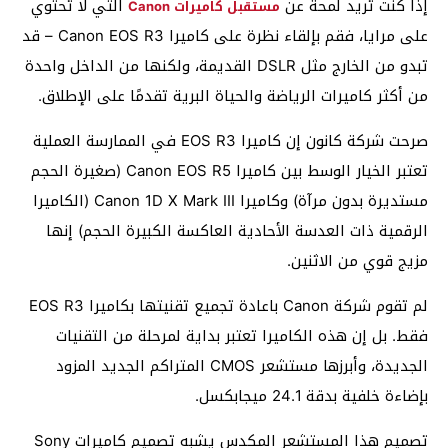
إذا كنت تريد لمحة عن
التي لا تحتوي
مستقبل كاميرات Canon
على مرايا، فقم بإلقاء نظرة على كاميرا Canon EOS R3 – قد
تبدو من الخارج مثل DSLR القديمة، ولكنها من الداخل واحدة
من أكثر كاميرات الرياضة والحياة البرية تقدمًا على الإطلاق.
صرحت شركة كانون إن كاميرا EOS R3 في الممارسة العملية
تعتبر الخيار الوسط بين كاميرا Canon EOS R5 (صغيرة الحجم
مستديرة بدون مرآة) وكاميرا Canon 1D X Mark III (الكاميرا
الرقمية ذات العدسة الأحادية العاكسة الكبيرة الحجم) إنها
مزيج قوي من الاثنين.
لم تقوم شركة Canon باعادة تجميع تقنيتها بكاميرا EOS R3
فقط. بل إن هذه الكاميرا تعتبر بداية لمرحلة من التقنيات
الجديدة، وأبرزها مستشعر CMOS المتراكم الجديد المزود
بإضاءة خلفية بدقة 24.1 ميجابكسل.
تصميم هذا المستشعر المكدس يشبه تصميم كاميرات Sony