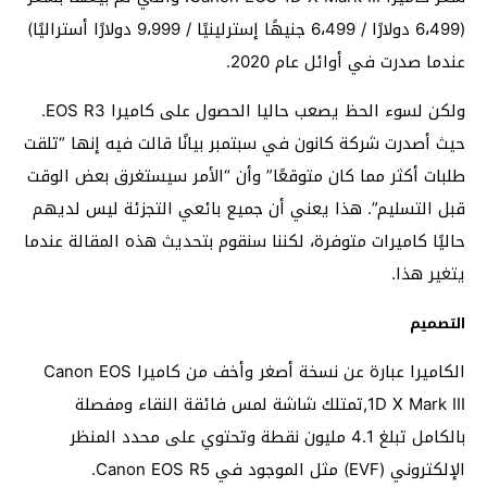
(6،499 دولارًا / 6،499 جنيهًا إسترلينيًا / 9،999 دولارًا أستراليًا)
عندما صدرت في أوائل عام 2020.
ولكن لسوء الحظ يصعب حاليا الحصول على كاميرا EOS R3.
حيث أصدرت شركة كانون في سبتمبر بيانًا قالت فيه إنها “تلقت
طلبات أكثر مما كان متوقعًا” وأن “الأمر سيستغرق بعض الوقت
قبل التسليم”. هذا يعني أن جميع بائعي التجزئة ليس لديهم
حاليًا كاميرات متوفرة، لكننا سنقوم بتحديث هذه المقالة عندما
يتغير هذا.
التصميم
الكاميرا عبارة عن نسخة أصغر وأخف من كاميرا Canon EOS
1D X Mark III,تمتلك شاشة لمس فائقة النقاء ومفصلة
بالكامل تبلغ 4.1 مليون نقطة وتحتوي على محدد المنظر
الإلكتروني (EVF) مثل الموجود في Canon EOS R5.