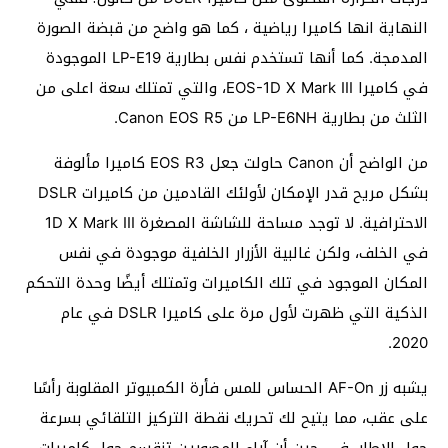
النهاية انها كاميرا رياضية ، كما هو واضح من قبضة الصورة
المدمجة. كما أنها تستخدم نفس بطارية LP-E19 الموجودة
في كاميرا EOS-1D X Mark III، والتي تمتلك سعة اعلى من
الثلث من بطارية LP-E6NH من Canon EOS R5.
من الواضح أن Canon حاولت جعل EOS R3 كاميرا مألوفة
بشكل مريح قدر الإمكان لأولئك القادمين من كاميرات DSLR
الاحترافية. لا توجد مساحة للشاشة المصغرة 1D X Mark III
في الخلف، ولكن غالبية الأزرار الخلفية موجودة في نفس
المكان الموجود في تلك الكاميرات وتمتلك أيضًا وحدة التحكم
الذكية التي ظهرت لأول مرة على كاميرا DSLR في عام
2020.
يشبه زر AF-On الحساس للمس فأرة الكمبيوتر المقلوبة رأسًا
على عقب، مما يتيح لك تحريك نقطة التركيز التلقائي بسرعة
حول الإطار. في حين أن آراء المصورين تنقسم حول كاميرات