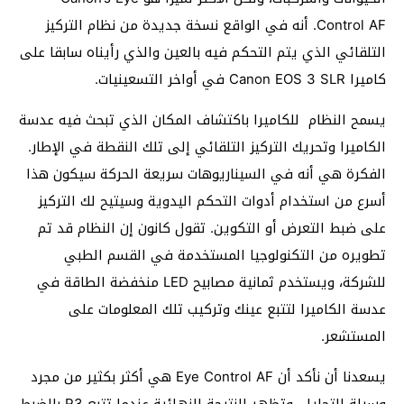
Control AF. أنه في الواقع نسخة جديدة من نظام التركيز
التلقائي الذي يتم التحكم فيه بالعين والذي رأيناه سابقا على
كاميرا Canon EOS 3 SLR في أواخر التسعينيات.
يسمح النظام للكاميرا باكتشاف المكان الذي تبحث فيه عدسة
الكاميرا وتحريك التركيز التلقائي إلى تلك النقطة في الإطار.
الفكرة هي أنه في السيناريوهات سريعة الحركة سيكون هذا
أسرع من استخدام أدوات التحكم اليدوية وسيتيح لك التركيز
على ضبط التعرض أو التكوين. تقول كانون إن النظام قد تم
تطويره من التكنولوجيا المستخدمة في القسم الطبي
للشركة، ويستخدم ثمانية مصابيح LED منخفضة الطاقة في
عدسة الكاميرا لتتبع عينك وتركيب تلك المعلومات على
المستشعر.
يسعدنا أن نأكد أن Eye Control AF هي أكثر بكثير من مجرد
وسيلة للتحايل. وتظهر النتيجة النهائية عندما تتبع R3 بالضبط