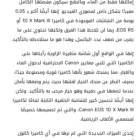
إمالتها فقط من الماء، وبالطبع سيكون مفصلها الكامل
مفيدًا بشكل خاص لمصوري الفيديو. إنها أيضًا أكبر بـ 0.05
بوصة من الشاشات الموجودة في كاميرا 1D X Mark III أو
EOS R5، ربما لن تلاحظ هذا الفرق ولكنها تحتوي على ما
يقرب من ضعف عدد البكسل، وهذا هو ما ستلاحظه بالتأكيد.
إنها في الواقع أول شاشة متغيرة الزاوية رأيناها على
الكاميرا التي تلبي معايير Canon الاحترافية لدخول الماء
والغبار، مما يمنحك شعور بأنها كاميرا قوية ومصنوعة جيدًا،
بصرف النظر عن منحك الخيار لقلبها بحيث يتم وضعها بأمان
عندما تضعها في حقيبة وهو خيار مرحب به بالتأكيد. ولكن
إنها أيضًا تحسين كبير للشاشة الخلفية الثابتة تمامًا لكاميرا
Canon EOS 1D X Mark III، والتي تم تصميمها خصيصًا
لمصممي الألعاب الرياضية.
إحدى الميزات الجديدة التي لم نرها في أي كاميرا كانون