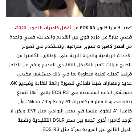
تعتبر
من
،
كاميرا كانون EOS R3
أفضل كاميرات للتصوير 2023
فهي عبارة عن مزيج قوي بين القديم والحديث، فهي واحدة
من
،
وتستخدم في تصوير
أفضل كاميرات تصوير احترافية
الأحداث الرياضية والحياة البرية على الإطلاق، الكاميرا من
الخارج مازالت تتميز بالهيكل التقليدي القديم ولكم من الداخل
فإنها تمتلك تقنية متطورة بما في ذلك مستشعر مكدس
جديد ومهارات ضبط تلقائي للصورة رائعة للغاية وفيديو 6K.
مستشعر الدقة المنخفضة في EOS R3 يعني أنها تتمتع
بدقة محدودة مقارنة بكاميرات Sony A1 و Nikon Z9، وأن
كاميرا A1 تتفوق عليها في بعض النواحي مثل EVF. ولكن لا
توجد كاميرا أخرى تجمع بين سحر DSLR التقليدية وتقنية
الجيل التالي غير المزودة بمرآة مثل EOS R3.