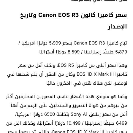
سعر كاميرا كانون Canon EOS R3 وتاريخ
الإصدار
تباع كاميرا Canon EOS R3 بسعر 5،999 دولارًا امريكيا /
5،879 جنيهًا إسترلينيًا / 8.599 دولارًا أستراليًا
وهذا سعر أغلى من كاميرا EOS R5، ولكنه أقل من سعر
كاميرا EOS 1D X Mark III وكان من المقرر أن يتم شحنها في
نوفمبر، لكن هناك نقص في المخزون حاليًا
وكما هو متوقع، هذه الأسعار تناسب المصورين المحترفين أكثر
من غيرهم من هواة التصوير والمبتدئين، على الرغم من أنها
أقل من سعر إطلاق Sony A1 بتكلفة 6500 دولارًا امريكيا/
6499 جنيهًا إسترلينيًا / 10.499 دولارًا أستراليًا، وكذلك اقل من
سعر كاميرا Canon EOS 1D X Mark III، والتي تم بيعها بسعر