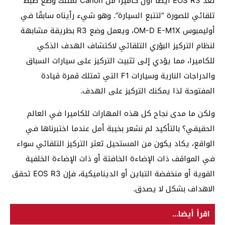
تعد EOS R3 أيضًا أول كاميرا من Canon تمتلك وضع ضبط
تلقائي للصورة “لتتبع السيارة”. وهو شيء رأيناه سابقًا في
أوليمبوس OM-D E-M1X، ويعمل وضع R3 بطريقة مشابهة
لنظام التركيز البؤري التلقائي لاكتشاف الهدف الذكي
للكاميرا، مما يؤدي إلى تثبيت التركيز على سيارات السباق
والدراجات النارية وسيارات F1 التي تمتلك قمرة قيادة
المفتوحة لذا يمكنك التركيز على الهدف.
ولكن ما مدى نجاح كل هذه المهارات للكاميرا في العالم
الحقيقي؟ بالتأكيد لم نشعر بخيبة أمل عندما اختبرناها في
الواقع، يكاد يكون من المستحيل تعثر التركيز التلقائي سواء
في المواقف ذات الإضاءة الخافتة أو ذات الإضاءة الخلفية
القوية أو منخفضة التباين أو الديناميكية، فإن EOS R3 تحقق
الاهداف بشكل لا يصدق.
اقرأ أيضا...