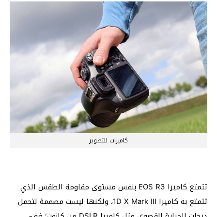
كاميرات للتصوير
تتمتع كاميرا EOS R3 بنفس مستوى مقاومة الطقس الذي
تتمتع به كاميرا 1D X Mark III، ولكنها ليست مصممة لتحمل
درجات الحرارة القصوى مثل كاميرا DSLR من كانون؛ ففي