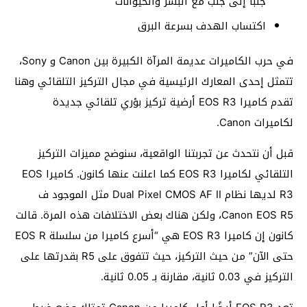
جنبًا إلى جنب مع البشر والحيوانات
اكتساب الهدف بسرعة البرق
في حرب الكاميرات عديمة المرآة الكبيرة بين Canon و Sony،
تتمثل إحدى المعارك الرئيسية في مجال التركيز التلقائي وهنا
تقدم كاميرا EOS R3 أرضية تركيز بؤري تلقائي جديدة
لكاميرات Canon.
قبل أن نتحدث عن تجربتنا الواقعية، سنوضح مميزات التركيز
التلقائي لكاميرا EOS R3 كما اعلنت عنها كانون. كاميرا EOS
R3 لديها نظام Dual Pixel CMOS AF II مثل الموجود ف
Canon EOS R5، ولكن هناك بعض الاختلافات هذه المرة. قالت
كانون إن كاميرا EOS R3 هي “أسرع كاميرا من سلسلة EOS R
حتى الآن” من حيث التركيز، حيث تتفوق على R5 بقدرتها على
التركيز في 0.03 ثانية، مقارنة بـ 0.05 ثانية.