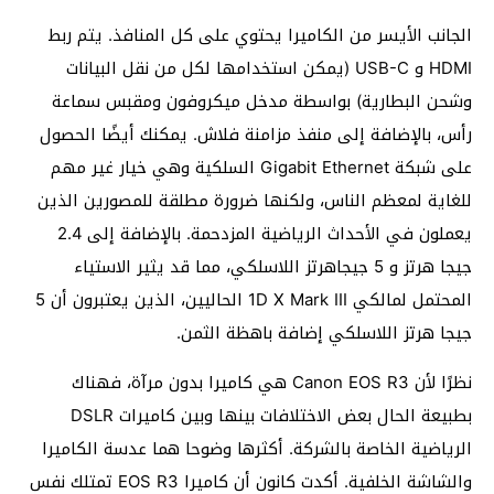
الجانب الأيسر من الكاميرا يحتوي على كل المنافذ. يتم ربط
HDMI و USB-C (يمكن استخدامها لكل من نقل البيانات
وشحن البطارية) بواسطة مدخل ميكروفون ومقبس سماعة
رأس، بالإضافة إلى منفذ مزامنة فلاش. يمكنك أيضًا الحصول
على شبكة Gigabit Ethernet السلكية وهي خيار غير مهم
للغاية لمعظم الناس، ولكنها ضرورة مطلقة للمصورين الذين
يعملون في الأحداث الرياضية المزدحمة. بالإضافة إلى 2.4
جيجا هرتز و 5 جيجاهرتز اللاسلكي، مما قد يثير الاستياء
المحتمل لمالكي 1D X Mark III الحاليين، الذين يعتبرون أن 5
جيجا هرتز اللاسلكي إضافة باهظة الثمن.
نظرًا لأن Canon EOS R3 هي كاميرا بدون مرآة، فهناك
بطبيعة الحال بعض الاختلافات بينها وبين كاميرات DSLR
الرياضية الخاصة بالشركة. أكثرها وضوحا هما عدسة الكاميرا
والشاشة الخلفية. أكدت كانون أن كاميرا EOS R3 تمتلك نفس