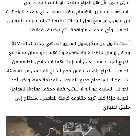
أخرى حتى الآن هو الذراع متعدد الوظائف الجديد في
المنتصف. انه مثير للاهتمام فهو مشابه لذراع متعدد الواجهات
من سوني، ويسمح بنقل البيانات ثنائية الاتجاه بسرعة عالية بين
الكاميرا وأي ملحقات متوافقة يتم تركيبها فوقها.
أعلنت كانون عن ميكروفون استريو اتجاهي جديد (DM-E1D)
وجهاز إرسال Speedlite ST-E10 وكلاهما متوافقان تمامًا مع
الذراع الجديد مما يعني أنه بإمكانهما استخلاص الطاقة من
الكاميرا. الذراع الجديد بنفس حجم الذراع القياسي من Canon،
لذا يمكنك استخدام جميع الملحقات القديمة معه، ولكن أحد
الجوانب السلبية هو أنه لا ينشئ قفلا محكما مقاومًا للعوامل
الجوية فإذا كنت تريد مقاومة كاملة للطقس، ستحتاج إلى
ملحق اختياري.