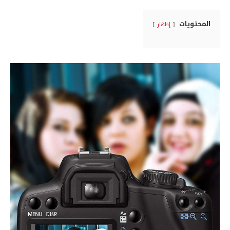
المحتويات
إظهار