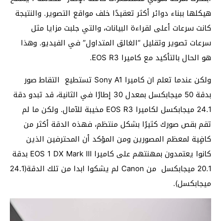
هيكلها ببناء دوائر أكثر تعقيدًا خلف مواقع التصوير. والنتيجة
كانت سرعات أعلى لقراءة البيانات، والتي جلبت مزايا مثل
سرعات تصوير وتقليل “الغالق المتداول” في الفيديو. وهذا
هو الحال بالتأكيد مع كاميرا EOS R3.
ولكن عندما تعلم ان كاميرا Sony A1 تستطيع التقاط صور
بدقة 50 ميجابكسل بمعدل 30 إطارًا في الثانية، قد تبدو دقة
24.1 ميجابكسل لكاميرا EOS R3 مخيبة للآمال. ولكن ما لم
تقم بقص صورك كثيرًا بشكل منتظم، فهذه الدقة أكثر من
كافٍية لمعظم المصورين ومن المؤكد أن المحترفين الذين
كانوا يعتمدون بمهنتهم على كاميرا EOS 1 DX Mark III بدقة
20.1 ميجابكسل من Canon لم يشكوا ابدا من تلك الدقة(24.1
ميجابكسل).