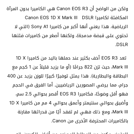
ولكن من الواضح أن Canon EOS R3 هي الكاميرا بدون المرآة
المكافئة لكاميرا Canon EOS 1D X Mark III DSLR
الرياضية. هذا يعني أنها أكبر من كاميرا Sony A1 (التي لا
تحتوي على قبضة مدمجة)، ولكنها أصغر من كاميرات فئتها
DSLR.
تعد EOS R3 أخف بكثير عند حملها باليد من كاميرا 1D X
Mark III، حيث تزن 822 جرامًا (أو ما يزيد قليلاً عن 1 كجم مع
البطاقة والبطارية). هذا يمثل توفيرًا كبيرًا للوزن يزيد عن 400
جرام، مما يرضي المصورين الرياضيين. أما الفرق في الحجم
فهو أقل وضوحًا، فكاميرا EOS R3 أقصر بحوالي 2.5 سم،
وأضيق بحوالي سنتيمتر وأعمق بحوالي 4 مم من كاميرا 1D X
Mark III، ومع ذلك فهي لم تفقد أيًا من قدراتها مقارنة
بالكاميرات المحترفة الأخرى من Canon.