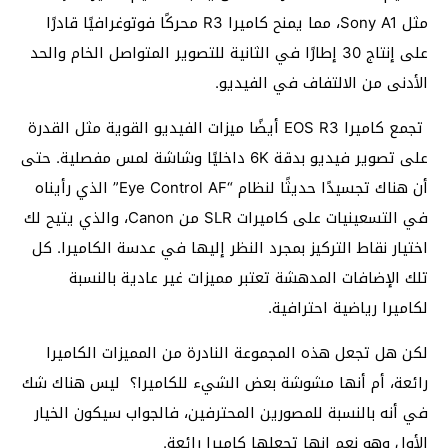
مثل Sony A1، مما يمنح كاميرا R3 محركًا فوتوغرافيًا قادرًا
على إنتاج 30 إطارًا في الثانية للتصوير المتواصل الخام والحد
الأدنى من الالتفاف في الفيديو.
تجمع كاميرا EOS R3 أيضًا ميزات الفيديو القوية مثل القدرة
على تصوير فيديو بدقة 6K داخليًا وشاشة لمس مفصلية. حتى
أن هناك تجسيدًا حديثًا لنظام “Eye Control AF” الذي رأيناه
في التسعينيات على كاميرات SLR من Canon، والذي يتيح لك
اختيار نقاط التركيز بمجرد النظر إليها في عدسة الكاميرا. كل
تلك الإضافات المدهشة تعتبر مميزات غير عادية بالنسبة
لكاميرا رياضية احترافية.
لكن هل تجعل هذه المجموعة النادرة من المميزات الكاميرا
رائعة، أم أنها مشوشة بعض الشيء للكاميرا؟ ليس هناك شك
في أنه بالنسبة للمصورين المحترفين، فالجواب سيكون الخيار
الأول وهو نعم إنها تجعلها كاميرا رائعة.