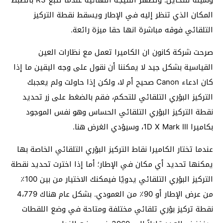
المكان الذي تنظر إليه في الإطار ويسقط نقطة التركيز
التلقائي فوقه مباشرة انها حقا ميزة رائعة.
صرحت شركة كانون ان الكاميرا تعمل مع نظارات العين
القياسية بشكل جيد لا يمكننا أن نقول على وجه اليقين ما إذا
كان ادعاء Canon صحيح أم لا، ولكن إذا حاولت ولم يعجبك
التركيز البؤري التلقائي للتحكم، فقم بالضغط على زر تحديد
نقطة التركيز البؤري التلقائي الحساس وهو نفس الموجود
بكاميرا 1D X Mark III، وسيؤدي الغرض هنا.
عندما تختار الكاميرا نقاط التركيز البؤري التلقائي الخاصة بها
يمكنها تحديد أي مكان في الإطار؛ أما إذا اخترت تحديد نقطة
التركيز البؤري التلقائي يدويًا فيمكنك الاختيار من بين 100٪
من عرض الإطار أو 90٪ من العمودي. بشكل عام هناك 4،779
نقطة تركيز بؤري تلقائي مختلفة ومتاحة في وضع اللقطات