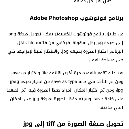
خلال أقل من دقيقة
برنامج فوتوشوب Adobe Photoshop
عن طريق برنامج فوتوشوب للكمبيوتر يمكن تحويل صيغة png
إلى صيغة jpg بكل سهولة، فيكفي من قائمة file داخل
البرنامج اختيار الصورة بصيغة jpg، والانتظار قليلاً لإدراجها في
في مساحة العمل.
بعد ذلك تقوم بالعودة مرة أخرى لقائمة file واختيار save as،
ومن ثم التأكد في خانة save as type من اختيار صيغة jpeg
jpg، ومن ثم اختيار المكان المراد حفظ الصورة فيه، ثم الضغط
على كلمة save، وسيتم حفظ الصورة بصيغة jpg في المكان
الذي حددته.
تحويل صيغة الصورة من tiff إلى jpg