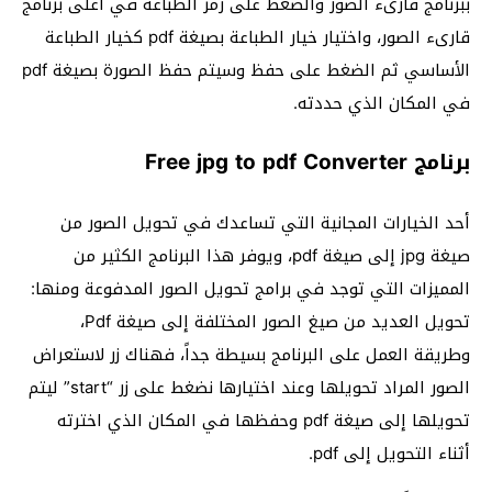
ببرنامج قارىء الصور والضغط على رمز الطباعة في أعلى برنامج
قارىء الصور، واختيار خيار الطباعة بصيغة pdf كخيار الطباعة
الأساسي ثم الضغط على حفظ وسيتم حفظ الصورة بصيغة pdf
في المكان الذي حددته.
برنامج Free jpg to pdf Converter
أحد الخيارات المجانية التي تساعدك في تحويل الصور من
صيغة jpg إلى صيغة pdf، ويوفر هذا البرنامج الكثير من
المميزات التي توجد في برامج تحويل الصور المدفوعة ومنها:
تحويل العديد من صيغ الصور المختلفة إلى صيغة Pdf،
وطريقة العمل على البرنامج بسيطة جداً، فهناك زر لاستعراض
الصور المراد تحويلها وعند اختيارها نضغط على زر “start” ليتم
تحويلها إلى صيغة pdf وحفظها في المكان الذي اخترته
أثناء التحويل إلى pdf.