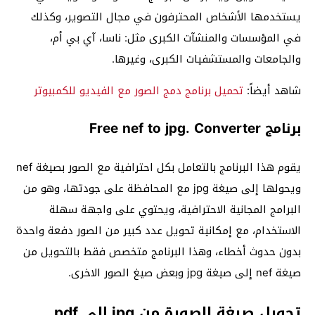
يستخدمها الأشخاص المحترفون في مجال التصوير، وكذلك
في المؤسسات والمنشآت الكبرى مثل: ناسا، آي بي أم،
والجامعات والمستشفيات الكبرى، وغيرها.
شاهد أيضاً:
تحميل برنامج دمج الصور مع الفيديو للكمبيوتر
برنامج Free nef to jpg. Converter
يقوم هذا البرنامج بالتعامل بكل احترافية مع الصور بصيغة nef
ويحولها إلى صيغة jpg مع المحافظة على جودتها، وهو من
البرامج المجانية الاحترافية، ويحتوي على واجهة سهلة
الاستخدام، مع إمكانية تحويل عدد كبير من الصور دفعة واحدة
بدون حدوث أخطاء، وهذا البرنامج متخصص فقط بالتحويل من
صيغة nef إلى صيغة jpg وبعض صيغ الصور الاخرى.
تحويل صيغة الصورة من jpg إلى pdf