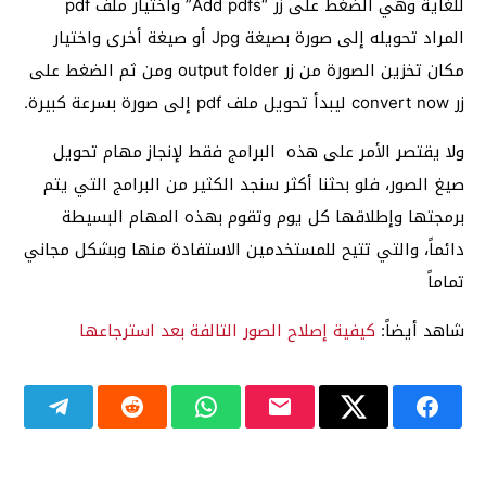
للغاية وهي الضغط على زر “Add pdfs” واختيار ملف pdf
المراد تحويله إلى صورة بصيغة Jpg أو صيغة أخرى واختيار
مكان تخزين الصورة من زر output folder ومن ثم الضغط على
زر convert now ليبدأ تحويل ملف pdf إلى صورة بسرعة كبيرة.
ولا يقتصر الأمر على هذه البرامج فقط لإنجاز مهام تحويل
صيغ الصور، فلو بحثنا أكثر سنجد الكثير من البرامج التي يتم
برمجتها وإطلاقها كل يوم وتقوم بهذه المهام البسيطة
دائماً، والتي تتيح للمستخدمين الاستفادة منها وبشكل مجاني
تماماً
شاهد أيضاً:
كيفية إصلاح الصور التالفة بعد استرجاعها