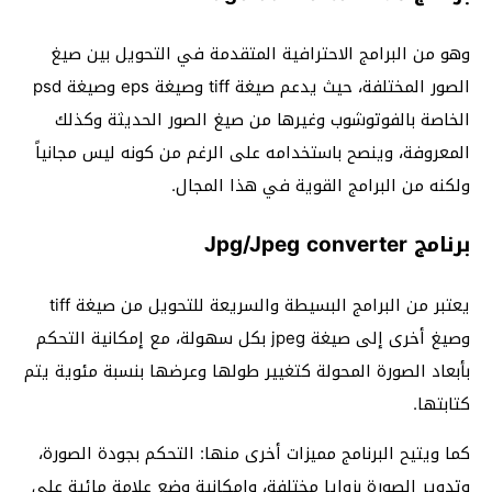
وهو من البرامج الاحترافية المتقدمة في التحويل بين صيغ
الصور المختلفة، حيث يدعم صيغة tiff وصيغة eps وصيغة psd
الخاصة بالفوتوشوب وغيرها من صيغ الصور الحديثة وكذلك
المعروفة، وينصح باستخدامه على الرغم من كونه ليس مجانياً
ولكنه من البرامج القوية في هذا المجال.
برنامج Jpg/Jpeg converter
يعتبر من البرامج البسيطة والسريعة للتحويل من صيغة tiff
وصيغ أخرى إلى صيغة jpeg بكل سهولة، مع إمكانية التحكم
بأبعاد الصورة المحولة كتغيير طولها وعرضها بنسبة مئوية يتم
كتابتها.
كما ويتيح البرنامج مميزات أخرى منها: التحكم بجودة الصورة،
وتدوير الصورة بزوايا مختلفة، وإمكانية وضع علامة مائية على