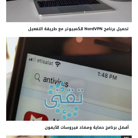
تحميل برنامج NordVPN للكمبيوتر مع طريقة التفعيل
أفضل برنامج حماية ومضاد فيروسات للآيفون