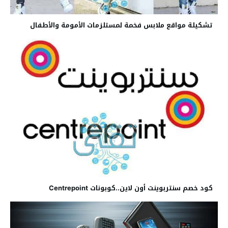
تشكيلة مواقع ملابس فخمة لمستلزمات الأمومة والأطفال
كود خصم سنتربوينت أون لاين..كوبونات Centrepoint