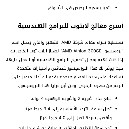
يتميز بسعره الرخيص في الأسواق.
أسرع معالج لابتوب للبرامج الهندسية
تستطيع شراء معالج شركة AMD الشهير والذي يحمل اسم
“بروسيسور AMD Athlon 300GE” لجهاز اللاب توب الخاص بك
إذا كنت تهتم بمجال تصميم البرامج الهندسية أو العمل عليها،
حيث يوفر لك هذا البورسيسور خصائص وامتيازات متعددة
تساعدك على هذه المهام فتجده يقدم لك أداء متميز على
الرغم من سعره الرخيص، ومن أبرز مزايا هذا البروسيسور:
يبلغ عدد الأنوية 2 والأنوية الوهمية 4 نواة.
تصل سرعة التردد الأساسية إلى 3.4 جيجا هرتز
وأقصى سرعة تصل إلى 4.0 جيجا هرتز.
تجد سعة التخزين المؤقت به عبارة عن 4 ميجا بايت.