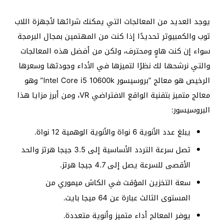
يوجد العديد من المعالجات التي يمكنك شرائها لأجهزة اللاب
توب والكمبيوتر تحديدًا إذا كنت من المهتمين بمجال البرمجة
سواء إن كنت هاوٍ ومحترف، ولكن من أفضل هذه المعالجات
والتي نرشحها لك نظرًا لتميزها في الأداء وجودتها وسعرها
الرخيص هو معالج “بروسيسور Intel Core i5 10600k” وهو
معالج متميز بتقنية الواقع الافتراضي VR، ومن أبرز مزايا هذا
البروسيسور:
يبلغ عدد الأنوية 6 نواة والأنوية الوهمية 12 نواة.
تصل سرعة التردد الأساسية إلى 3.5 جيجا هرتز والحد
الأقصى للسرعة يصل إلى 4.7 جيجا هرتز.
سعة التخزين المؤقت في الكاش ميموري من
المستوى الثالث عبارة عن 64 ميجا بايت.
يوفر المعالج أداء متميز وأنوية متعددة.