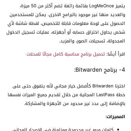
يتميز LogMeOnce بقائمة رائعة تضم أكثر من 50 ميزة،
والعديد منها غير موجود بالبرامج الاخرى. يمكن للمستخدمين
الحصول على لوحة معلومات قابلة للتخصيص، لقطة شاشة لأي
شخص يحاول اختراق حسابه أو أجهزته، عمليات تسجيل الدخول
المجدولة، تسجيلات الصور، والمزيد.
اقرأ أيضًا:
تحميل برنامج محاسبة كامل مجانًا للمحلات
4- برنامج Bitwarden:
اخترنا Bitwarden كأفضل خيار مجاني لأنه يتفوق حتى على
خطة LastPass المجانية من خلال تقديم جميع الميزات نفسها
بالإضافة إلى عدد غير محدود من الأجهزة والمشاركة.
المميزات:
كلمات مرور غير محدودة ومزامنة في الإصدار المجاني