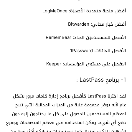
أفضل منصة متعددة الأجهزة: LogMeOnce
أفضل خيار مجاني: Bitwarden
الأفضل للمستخدمين الجدد: RememBear
الأفضل للعائلات: 1Password
الافضل على مستوى المؤسسات: Keeper
1- برنامج LastPass :
لقد اخترنا LastPass كأفضل برنامج إدارة كلمات مرور بشكل
عام لأنه يوفر مجموعة غنية من الميزات المجانية التي تتيح
لمعظم المستخدمين الحصول على كل ما يحتاجون إليه دون
دفع أي شيء. يمكن استخدامه في معظم المتصفحات وجميع
الأجهزة الذكية تقريبًا، كما يوفر ميزات مشاركة أكثر قوة من