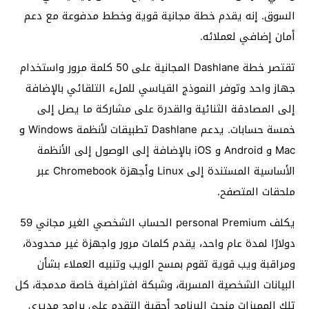
السوق. إنه يقدم خطة مجانية قوية وخطط مدفوعة مع دعم
أمان إضافي لعملائه.
تقتصر خطة Dashlane المجانية على 50 كلمة مرور واستخدام
جهاز واحد وتوفر النموذج القياسي للملء التلقائي بالإضافة
إلى المصادقة الثنائية والقدرة على مشاركة ما يصل إلى
خمسة حسابات. يدعم Dashlane تطبيقات لأنظمة Windows و
Mac و Android و iOS بالإضافة إلى الوصول إلى الأنظمة
الأساسية المستندة إلى Linux وأجهزة Chromebook عبر
ملحقات المتصفح.
يكلف personal Premium الحساب الشخصي الغير مجاني 59
دولارًا لمدة عام واحد، يقدم كلمات مرور واجهزة غير محدودة،
ومراقبة ويب قوية تقوم بمسح الويب وتنبيه العملاء بشأن
البيانات الشخصية المسربة، وشبكة افتراضية خاصة مدمجة، كل
تلك المميزات منحت البرنامج أحقية التقدم على برامج مديري