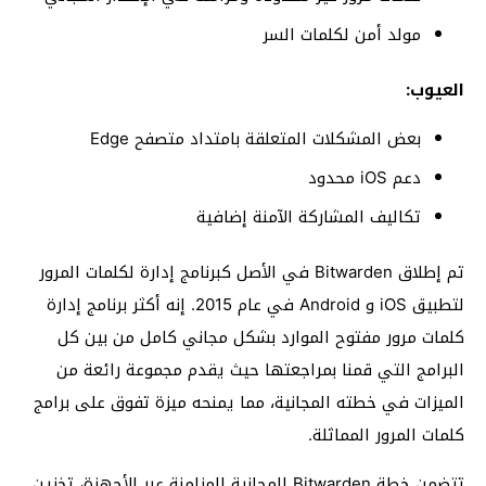
مولد أمن لكلمات السر
العيوب:
بعض المشكلات المتعلقة بامتداد متصفح Edge
دعم iOS محدود
تكاليف المشاركة الآمنة إضافية
تم إطلاق Bitwarden في الأصل كبرنامج إدارة لكلمات المرور
لتطبيق iOS و Android في عام 2015. إنه أكثر برنامج إدارة
كلمات مرور مفتوح الموارد بشكل مجاني كامل من بين كل
البرامج التي قمنا بمراجعتها حيث يقدم مجموعة رائعة من
الميزات في خطته المجانية، مما يمنحه ميزة تفوق على برامج
كلمات المرور المماثلة.
تتضمن خطة Bitwarden المجانية المزامنة عبر الأجهزة، تخزين