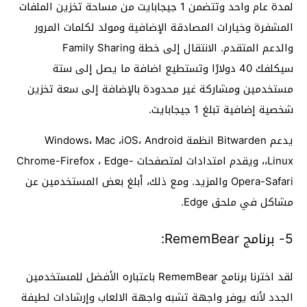
لمدة عام واحد وتتضمن 1 جيجابايت من مساحة تخزين الملفات
المشفرة وخيارات المصادقة الإضافية ومولد لكلمات المرور
والدعم المتقدم. الانتقال إلى خطة Family Sharing
سيكلفك 40 دولارًا وتستطيع اضافة ما يصل إلى ستة
مستخدمين ومشاركة غير محدودة بالإضافة إلى سعة تخزين
شخصية إضافية تبلغ 1 جيجابايت.
يدعم Bitwarden انظمة Windows، Mac ،iOS، Android
،Linux، ويقدم امتدادات لمتصفحات Chrome-Firefox ، Edge-
Opera-Safari والمزيد. ومع ذلك، أبلغ بعض المستخدمين عن
مشاكل في ملحق Edge.
5- برنامج RememBear:
لقد اخترنا برنامج RememBear باعتباره الأفضل للمستخدمين
الجدد لأنه يوفر واجهة تشبه واجهة الالعاب وإرشادات لطيفة