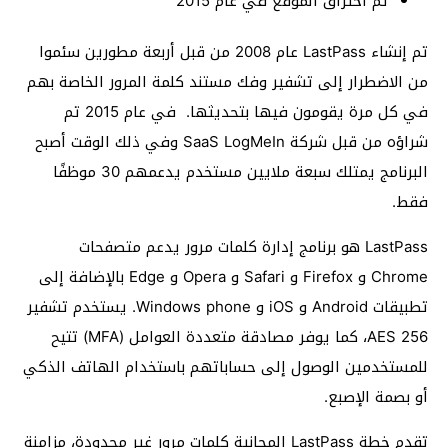
تم اختراق الموقع في عام 2015
تم إنشاء LastPass عام 2008 من قبل أربعة مطورين سئموا
من الاضطرار إلى تشفير وفك مستند كلمة المرور الخاصة بهم
في كل مرة يقومون فيها بتحديثها. في عام 2015 تم
شراؤه من قبل شركة SaaS LogMeIn وفي ذلك الوقت أصبح
البرنامج يمتلك سبعة ملايين مستخدم يدعمهم 30 موظفًا
فقط.
LastPass هو برنامج إدارة كلمات مرور يدعم متصفحات
Chrome و Firefox و Safari و Opera و Edge بالإضافة إلى
تطبيقات Android و iOS و Windows phone. يستخدم تشفير
AES 256، كما يوفر مصادقة متعددة العوامل (MFA) تتيح
للمستخدمين الوصول إلى حساباتهم باستخدام الهاتف الذكي
أو بصمة الإصبع.
تقدم خطة LastPass المجانية كلمات مرور غير محدودة، مزامنة