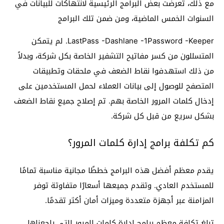
مع ذلك، تعرضت بعض البرامج الرئيسية لانتهاكات للبيانات في
السنوات الخمس الماضية، ومن ضمن تلك البرامج
LastPass -Dashlane -1Password -Keeper. لم يتمكن
المتسللون من كسر مفاتيح التشفير الخاصة بكل شركة، وبدلاً
من ذلك استهدفوا نقاط الضعف في ملحقات وتطبيقات
المتصفح للوصول إلى بيانات العملاء لحمل المستخدمين على
إدخال كلمات المرور الخاصة بهم. تم إصلاح جميع نقاط الضعف
بشكل سريع من قبل كل شركة.
كم تكلفة برامج إدارة كلمات المرور؟
يقدم معظم أفضل هذه البرامج خططًا مجانية مناسبة تمامًا
للمستخدم العادي. وتقدم جميعها أسعارًا متفاوتة توفر
المزامنة عبر أجهزة متعددة وميزات أمان أكثر تقدمًا.
تبلغ تكلفة معظم برامج إدارة كلمات المرور التي راجعناها