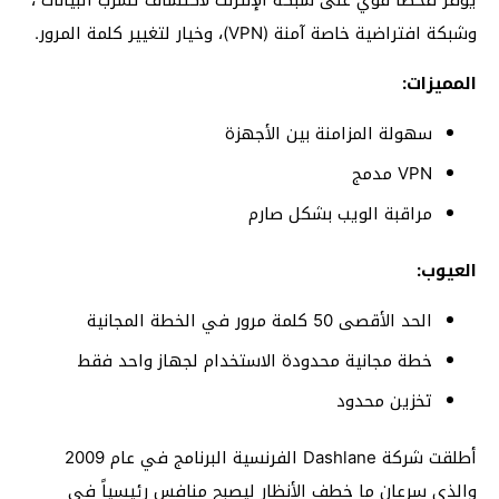
وشبكة افتراضية خاصة آمنة (VPN)، وخيار لتغيير كلمة المرور.
المميزات:
سهولة المزامنة بين الأجهزة
VPN مدمج
مراقبة الويب بشكل صارم
العيوب:
الحد الأقصى 50 كلمة مرور في الخطة المجانية
خطة مجانية محدودة الاستخدام لجهاز واحد فقط
تخزين محدود
أطلقت شركة Dashlane الفرنسية البرنامج في عام 2009
والذي سرعان ما خطف الأنظار ليصبح منافس رئيسياً في