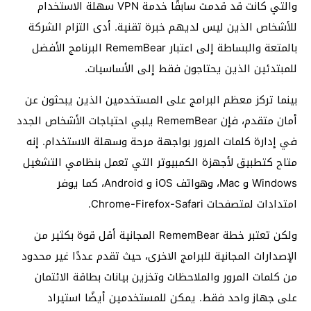
والتي كانت قد قدمت سابقًا خدمة VPN سهلة الاستخدام
للأشخاص الذين ليس لديهم خبرة تقنية. أدى التزام الشركة
بالمتعة والبساطة إلى اعتبار RememBear البرنامج الأفضل
للمبتدئين الذين يحتاجون فقط إلى الأساسيات.
بينما تركز معظم البرامج على المستخدمين الذين يبحثون عن
أمان متقدم، فإن RememBear يلبي احتياجات الأشخاص الجدد
في إدارة كلمات المرور بواجهة مرحة وسهلة الاستخدام. إنه
متاح كتطبيق لأجهزة الكمبيوتر التي تعمل بنظامي التشغيل
Windows و Mac، وهواتف iOS و Android، كما يوفر
امتدادات لمتصفحات Chrome-Firefox-Safari.
ولكن تعتبر خطة RememBear المجانية أقل قوة بكثير من
الإصدارات المجانية للبرامج الاخرى، حيث تقدم عددًا غير محدود
من كلمات المرور والملاحظات وتخزين بيانات بطاقة الائتمان
على جهاز واحد فقط. يمكن للمستخدمين أيضًا استيراد