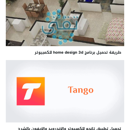
طريقة تحميل برنامج home design 3d للكمبيوتر
تحميل تطبيق تانجو للكمبيوتر والاندرويد والايفون بالشرح