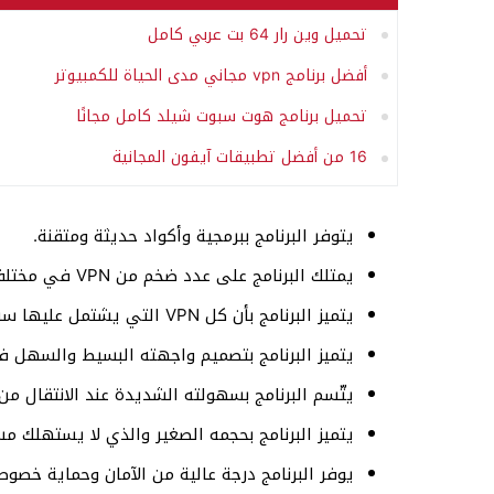
تحميل وين رار 64 بت عربي كامل
أفضل برنامج vpn مجاني مدى الحياة للكمبيوتر
تحميل برنامج هوت سبوت شيلد كامل مجانًا
16 من أفضل تطبيقات آيفون المجانية
يتوفر البرنامج ببرمجية وأكواد حديثة ومتقنة.
يمتلك البرنامج على عدد ضخم من VPN في مختلف دول العالم.
يتميز البرنامج بأن كل VPN التي يشتمل عليها سريعة جدًا.
يتميز البرنامج بتصميم واجهته البسيط والسهل ف
يتّسم البرنامج بسهولته الشديدة عند الانتقال من 
يتميز البرنامج بحجمه الصغير والذي لا يستهلك مس
يوفر البرنامج درجة عالية من الآمان وحماية خصوصية