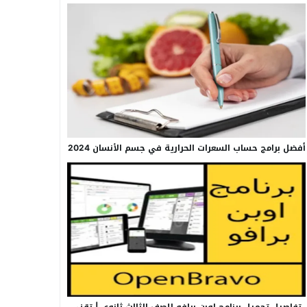
أفضل برامج حساب السعرات الحرارية في جسم الأنسان 2024
تفاصيل تحميل برنامج اوبن برافو للصف الثالث ثانوي | تقني