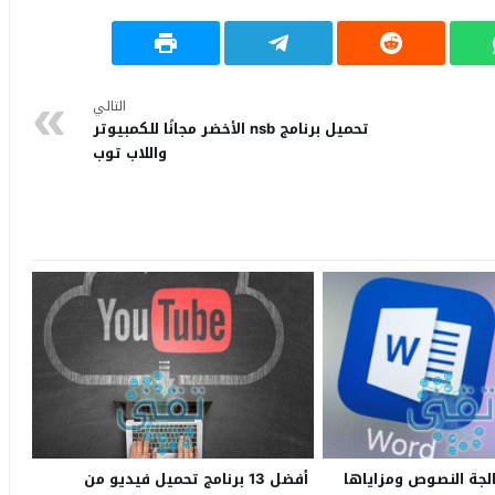
التالي
تحميل برنامج nsb الأخضر مجانًا للكمبيوتر
واللاب توب
لجة النصوص ومزاياها
أفضل 13 برنامج تحميل فيديو من