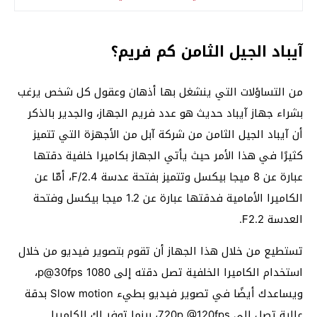
آيباد الجيل الثامن كم فريم؟
من التساؤلات التي ينشغل بها أذهان وعقول كل شخص يرغب
بشراء جهاز آيباد حديث هو عدد فريم الجهاز، والجدير بالذكر
أن آيباد الجيل الثامن من شركة آبل من الأجهزة التي تتميز
كثيرًا في هذا الأمر حيث يأتي الجهاز بكاميرا خلفية دقتها
عبارة عن 8 ميجا بيكسل وتتميز بفتحة عدسة F/2.4، أمّا عن
الكاميرا الأمامية فدقتها عبارة عن 1.2 ميجا بيكسل وفتحة
العدسة F2.2.
تستطيع من خلال هذا الجهاز أن تقوم بتصوير فيديو من خلال
استخدام الكاميرا الخلفية تصل دقته إلى 1080 p@30fps،
ويساعدك أيضًا في تصوير فيديو بطيء Slow motion بدقة
عالية تصل إلى 720p @120fps، بينما توفر لك الكاميرا