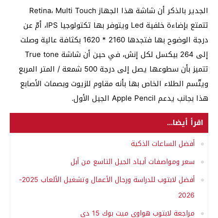
الجدير بالذكر أن شاشة هذا الجهاز Retina، Multi Touch
تتمتع بإضاءة خلفية Led ويتوفر بها تكتولوجيا IPS، أمّ عن
درجة الوضوح بها فتجدها 2160 * 1620 بكثافة عالية وصلت
إلى 264 بيكسل لكل إنش، في حين أن شاشة True tone
تتميز بأن سطوعها يصل إلى درجة 500 شمعة / المتر المربع
ويتّسم الطلاء الخاص بها بأنه مقاوم للزيوت وبصمات الأصابع
هذا بجانب يدعم Apple Pencil الجيل الأول.
اقرأ أيضا...
أفضل الساعات الذكية
سعر ومواصفات أيباد الجيل التاسع من أبل
أفضل لابتوب للدراسة ورجال الأعمال وتشغيل الألعاب 2025-
2026
مراجعة لابتوب هواوي ميت بوك 15 دي