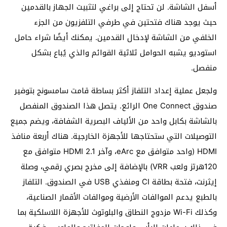
أسفل الشاشة. لن تحتاج إلى براغي لتثبيت الجهاز بالقدمين
حيث يوجد هناك فتحتين في طرفي التلفزيون من الجزء
الخلفي من الشاشة لإدخال القدمين. يمكنك أيضًا شراء حامل
استوديو يشبه الحوامل ثلاثية القوائم والذي يُباع بشكل
منفصل.
ولجعل عملية إعداد التلفاز أكثر بساطة قامت سامسونج بتوفير
صندوق One Connect الرائع. يتصل هذا الصندوق المنفصل
بالشاشة بكابل واحد من الألياف البصرية الشفافة، ويضم جميع
التوصيلات التي ستحتاجها للأجهزة الخارجية. هناك أربعة منافذ
HDMI (واحد متوافق مع eArc، وآخر HDMI 2.1 متوافق مع
120هرتز ولعب VRR) بالإضافة إلى مخرج بصري رقمي، وصلة
إيثرنت، فتحة بطاقة CI ومنفذي USB في الصندوق. التلفاز
بالطبع يدعم الموالفات الأرضية وموالفات الأقمار الصناعية،
وكذلك Wi-Fi مزدوج النطاق والبلوتوث للأجهزة اللاسلكية بما