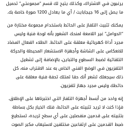
يرغبون في الاشتراك، وكذلك يتيح لك قسم “مجموعتي” تحميل
ما يصل إلى 16 جيجابايت / أي ما يعادل 1200 صورة خاصة بك.
يمكنك تثبيت التلفاز على الحائط باستخدام مجموعة مختارة من
“الحوامل” غير اللامعة لمنحك الشعور بأنه لوحة فنية وليس
مجرد أداة كهربائية معلقة على الحائط. الطلاء الفعال المضاد
للانعكاس على الشاشة وأجهزة الاستشعار المحيطة والحركة
التلقائية لضبط السطوع والتباين، بالإضافة إلى تشغيل
التلفزيون في الوضع الفني الخاص به عند الاقتراب منه، كل
ذلك سيجعلك تشعر أنك حقا تمتلك تحفة فنية معلقة على
حائطك وليس مجرد جهاز تلفزيون.
إنه واحد من أبسط أجهزة التلفاز التي اختبرناها على الإطلاق.
فإذا كنت لا تريد تثبيته على الحائط، فلك الخيار بكل بساطة
بتثبيته على قدمين منفصلين على أي سطح تريده، تستطيع
ضبط القدمين على ارتفاعين مختلفين لاستيعاب مكبر الصوت