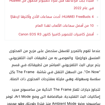
أشياء يجب مراعاتها قبل شراء كمبيوتر محمول من Huawei
في عام 2022
HUAWEI FreeBuds 4: أحدث سماعات الأذن وأكثرها ازدهارًا
10 من أفضل سماعات الألعاب لهذا العام
أفضل كاميرات للتصوير كاميرا كانون Canon EOS R3
عندما تقوم بالتمرير للاسفل ستحصل على مزيج من المحتوى
المنسق خوارزميًا والموصى به من تطبيقات البث التلفزيوني.
يتم عرض البث التلفزيوني المباشر من تطبيقاتك في قسم
“On Now”. من السهل التنقل في شاشة The Frame بكل
سلاسة وسهولة، وهي مليئة بمقترحات المحتوى ذات الصلة.
تتجاوز خيارات تلفاز The Frame الذكية من سامسونج مجرد
إمكانيات البث التقليدية. فبالاضافة الى وضع Art Mode، توفر
سامسونج وضع Ambient Mode منذ فترة طويلة، وهو موجود