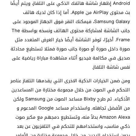
Android إظهار شاشة هاتفك الذكي على التلفاز، ويتم أيضًا
بث محتوى AirPlay من Apple. أما إذا كان لديك هاتف
Samsung Galaxy، فيمكنك النقر فوق الجهاز الموجود على
جانب الشاشة لمشاركة محتوى الهاتف ونسخه بواسطة The
Frame. أخيرًا، توفر الشاشة أيضًا خيار العرض المتعدد مثل
صورة داخل صورة أو صورة جانب صورة فمثلا تستطيع محادثة
صديق في مكالمة فيديو أثناء مشاهدة مباراة رياضية على
نفس شاشة التلفاز.
ومن ضمن الخيارات الذكية الاخرى التي يقدمها التلفاز عناصر
التحكم في الصوت من خلال مجموعة مختارة من المساعدين
الأذكياء. تم طرح Bixby مساعد الصوت من Samsung ولكن
من الأفضل تجاهله. واستخدام مساعد Google المدعوم و
Amazon Alexa بدلاً منه، وتستطيع دمجهم مع مكبر صوت
ذكي مناسب، واستخدامهم للتحكم في التلفزيون عن بعد
بدون استخدام اليدين من خلال مجموعة مختارة من الأوامر