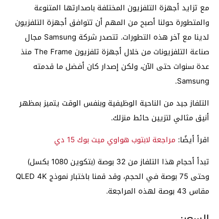
مع تزايد أجهزة التلفزيون المختلفة باصدارتها المتنوعة
والمتطورة حولنا أصبح من المهم أن تتوافق أجهزة التلفزيون
لدينا مع آخر هذه التطورات. تتصدر شركة Samsung مجال
صناعة التلفزيونات من خلال أجهزة تلفزيون The Frame منذ
عدة سنوات حتى الآن، ولكن إصدار كان أفضل ما قدمته
Samsung.
التلفاز جيد من الناحية الوظيفية وبنفس الوقت يتميز بمظهر
أنيق مثالي لتزيين حائط منزلك.
اقرأ أيضًا:
مراجعة لابتوب هواوي ميت بوك 15 دي
تبدأ أحجام هذا التلفاز من 32 بوصة (بتكوين 1080 بكسل)
وحتى 75 بوصة في الحجم، وقد قمنا باختبار نموذج QLED 4K
مقاس 43 بوصة لهذه المراجعة.