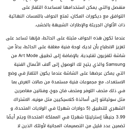
منفصل والتي يمكن استخدامها لمساعدة التلفاز على
التوافق مع ديكورات المكان، تمتع الحواف باللمسات النهائية
ذات الألوان الجريئة والإطارات الشبيهة بالخشب.
عندما تكون هذه الحواف مثبتة على الحائط، فإنها تساعد على
تعزيز الانطباع بأن لديك لوحة فنية معلقة على الحائط، بدلاً من
شاشة تلفزيون تقليدية. بالإضافة إلى تطبيق Art Mode من
Samsung والذي يتيح لك الوصول إلى آلاف الأعمال الفنية
التي يمكن عرضها على الشاشة عندما يكون التلفاز في وضع
الاستعداد، مع مجموعات فنية مستمدة من صالات العرض بما
في ذلك متحف اللوفر ومتحف فان جوخ، وفنانين معاصرين
مثل سوتيانتو إلى أساتذة كلاسيكيين مثل مونيه. الاشتراك
الشهري للتطبيق (5 دولارات شهريًا في الولايات المتحدة، و
3.99 جنيهًا إسترلينيًا شهريًا في المملكة المتحدة) ويتم أيضًا
تضمين عدد قليل من التصميمات المجانية لأولئك الذين لا