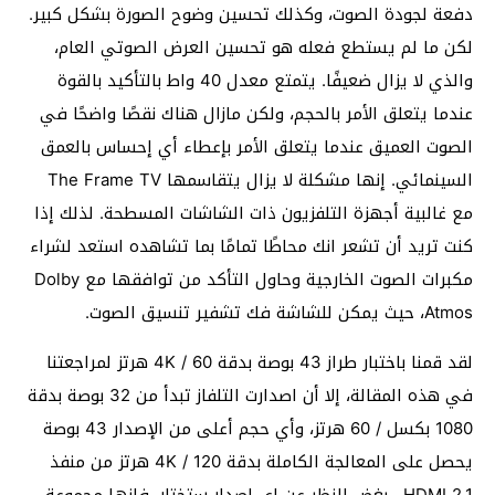
دفعة لجودة الصوت، وكذلك تحسين وضوح الصورة بشكل كبير.
لكن ما لم يستطع فعله هو تحسين العرض الصوتي العام،
والذي لا يزال ضعيفًا. يتمتع معدل 40 واط بالتأكيد بالقوة
عندما يتعلق الأمر بالحجم، ولكن مازال هناك نقصًا واضحًا في
الصوت العميق عندما يتعلق الأمر بإعطاء أي إحساس بالعمق
السينمائي. إنها مشكلة لا يزال يتقاسمها The Frame TV
مع غالبية أجهزة التلفزيون ذات الشاشات المسطحة. لذلك إذا
كنت تريد أن تشعر انك محاطًا تمامًا بما تشاهده استعد لشراء
مكبرات الصوت الخارجية وحاول التأكد من توافقها مع Dolby
Atmos، حيث يمكن للشاشة فك تشفير تنسيق الصوت.
لقد قمنا باختبار طراز 43 بوصة بدقة 4K / 60 هرتز لمراجعتنا
في هذه المقالة، إلا أن اصدارت التلفاز تبدأ من 32 بوصة بدقة
1080 بكسل / 60 هرتز، وأي حجم أعلى من الإصدار 43 بوصة
يحصل على المعالجة الكاملة بدقة 4K / 120 هرتز من منفذ
HDMI 2.1 . بغض النظر عن اي اصدار ستختار، فإنها مجموعة