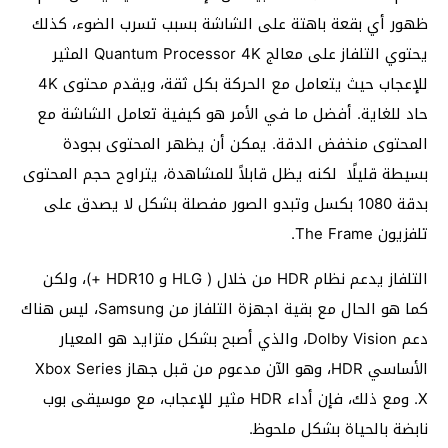
ظهور أي بقعة باهتة على الشاشة بسبب تسرب الضوء، كذلك
يحتوي التلفاز على معالج Quantum Processor 4K المثير
للإعجاب حيث يتعامل مع الحركة بكل ثقة، ويقدم محتوى 4K
حاد للغاية. أفضل ما في الأمر هو كيفية تعامل الشاشة مع
المحتوى منخفض الدقة. يمكن أن يظهر المحتوى بجودة
بسيطة قليلًا لكنه يظل قابلاً للمشاهدة، يتراوح حجم المحتوى
بدقة 1080 بكسل وتبدو الصور مفصلة بشكل لا يصدق على
تلفزيون The Frame.
التلفاز يدعم نظام HDR من خلال ( HLG و HDR10 +)، ولكن
كما هو الحال مع بقية اجهزة التلفاز من Samsung، ليس هناك
دعم Dolby Vision، والذي أصبح بشكل متزايد هو المعيار
الأساسي HDR، وهو الآن مدعوم من قبل جهاز Xbox Series
X. ومع ذلك، فإن أداء HDR مثير للإعجاب، مع موسيقى بوب
نابضة بالحياة بشكل ملحوظ.