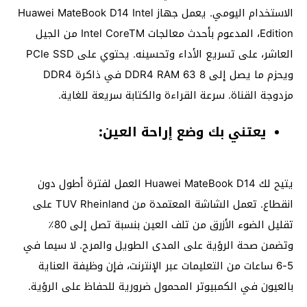
الاستخدام اليومي. يعمل جهاز Huawei MateBook D14 Intel
Edition، المدعوم بأحدث معالجات Intel CoreTM من الجيل
العاشر، على تسريع الأداء وتحسينه. يحتوي على PCIe SSD
ويحزم ما يصل إلى 8 63 DDR4 RAM في ذاكرة DDR4
مزدوجة القناة. سرعة القراءة والكتابة سريعة للغاية.
يعتني بك وضع إراحة العين:
يتيح لك Huawei MateBook D14 العمل لفترة أطول دون
انقطاع. تعمل الشاشة المعتمدة من TUV Rheinland على
تقليل الضوء الأزرق من تلف العين بنسبة تصل إلى 80٪
وتضمن صحة الرؤية على المدى الطويل والمرح. لا سيما في
5-6 ساعات من التعليمات عبر الإنترنت، فإن وظيفة العناية
بالعيون في الكمبيوتر المحمول ضرورية للحفاظ على الرؤية.