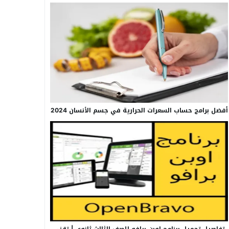
أفضل برامج حساب السعرات الحرارية في جسم الأنسان 2024
تفاصيل تحميل برنامج اوبن برافو للصف الثالث ثانوي | تقني