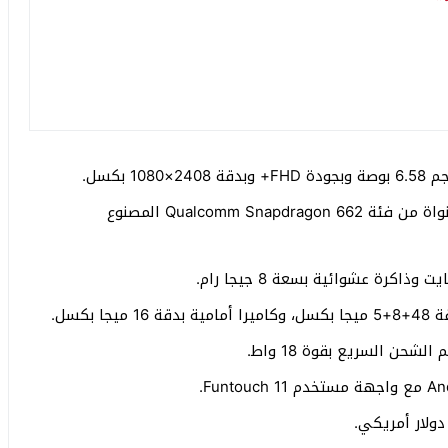
المعالج: يتم تشغيل هذا الهاتف بمعالج ثماني النواة من فئة Qualcomm Snapdragon 662 المصنوع
بكسل.