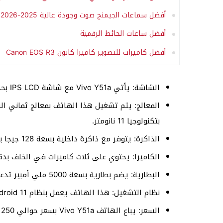
أفضل سماعات الجيمنج صوت وجودة عالية 2025-2026
أفضل ساعات الحائط الرقمية
أفضل كاميرات للتصوير كاميرا كانون Canon EOS R3
الشاشة: يأتي Vivo Y51a مع شاشة IPS LCD بحجم 6.58 بوصة وبجودة FHD+ وبدقة 2408×1080 بكسل.
بتكنولوجيا 11 نانومتر.
الذاكرة: يتوفر مع ذاكرة داخلية بسعة 128 جيجا بايت وذاكرة عشوائية بسعة 8 جيجا رام.
الكاميرا: يحتوي على ثلاث كاميرات في الخلف بدقة 48+8+5 ميجا بكسل، وكاميرا أمامية بدقة 16 ميجا 
البطارية: يضم بطارية بسعة 5000 ملي أمبير تدعم الشحن السريع بقوة 18 واط.
نظام التشغيل: هذا الهاتف يعمل بنظام Android 11 مع واجهة مستخدم Funtouch 11.
السعر: يباع الهاتف Vivo Y51a بسعر حوالي 250 دولار أمريكي.