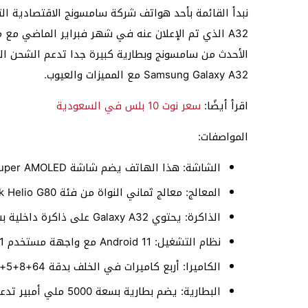
A32 الذي تم الإعلان عنه في شهر فبراير الماضي مع
الأحدث من سامسونج وبطارية كبيرة جدا تدعم الشحن ا
Samsung Galaxy A32 مع المميزات والعيوب.
اقرأ أيضًا:
سعر نوت 10 بلس في السعودية
المواصفات:
الشاشة: هذا الهاتف يضم شاشة Super AMOLED بحجم 6.4 بوصة وبجودة FHD+ وبدقة 2400×1080 بكسل.
المعالج: معالج ثماني النواة من فئة Mediatek Helio G80 المصنوع بتكنولوجيا 12 نانومتر.
الذاكرة: يحتوي Galaxy A32 على ذاكرة داخلية بسعة 128 جيجا بايت مع ذاكرة عشوائية بسعة 6 جيجا رام.
نظام التشغيل: Android 11 مع واجهة مستخدم One UI 3.1.
الكاميرا: أربع كاميرات في الخلف بدقة 64+8+5+5 ميجا بكسل، وكاميرا أمامية بدقة 20 ميجا بكسل.
البطارية: يضم بطارية بسعة 5000 ملي أمبير تدعم الشحن السريع بقوة 15 واط.