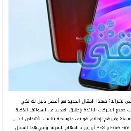
يص لشرائه؟ فهذا المقال الجديد هو أفضل دليل لك لكي
لى هاتفك القادم، خلال العام الجاري 2022 قامت جميع الشركات الرائدة بإطلاق العديد من الهواتف الذكية
حيث قامت شركات مثل Samsung وHuawei و Vivo و Xiaomi وغيرهم بإطلاق هواتف متوسطة تناسب الأشخاص الذين
يبحثون عن هاتف جيد في تشغيل الألعاب مثل PUPG و Free Fire و PES أو إجراء المهام الثقيلة، وفي هذا المقال