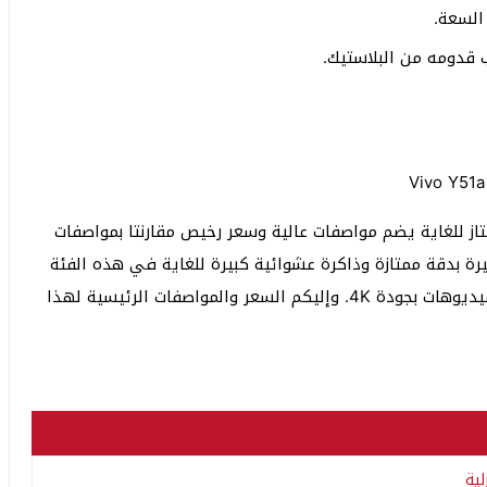
السعة.
دومه من البلاستيك.
تاز للغاية يضم مواصفات عالية وسعر رخيص مقارنتا بمواصفات
ن الهاتف Vivo Y51a مع شاشة كبيرة بدقة ممتازة وذاكرة عشوائية كبيرة للغاية في هذه الفئة
السعرية وبطارية جيدة وكاميرات خلفية تدعم تصوير الفيديوهات بجودة 4K. وإليكم السعر والمواصفات الرئيسية لهذا