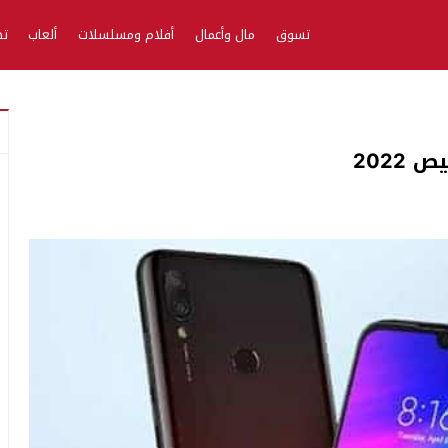
تسوق
مال وأعمال
أفلام ومسلسلات
ألعاب
تط
2022