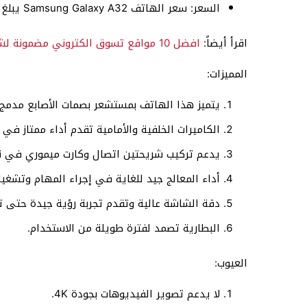
السعر: سعر الهاتف Samsung Galaxy A32 يبلغ حوالي 285 دولار أمريكي.
اقرأ أيضاً:
افضل 10 مواقع تسوق الكتروني مضمونة لشراء جوالات
المميزات:
يتميز هذا الهاتف بمستشعر بصمات الأصابع مدمج
الكاميرات الخلفية والأمامية تقدم أداء ممتاز في 
يدعم تركيب شريحتين اتصال وكارت ميموري في ن
أداء المعالج جيد للغاية في إجراء المهام وتشغيل 
دقة الشاشة عالية وتقدم تجربة رؤية جيدة حتى تحت 
البطارية تصمد لفترة طويلة من الاستخدام.
العيوب:
لا يدعم تصوير الفيديوهات بجودة 4K.