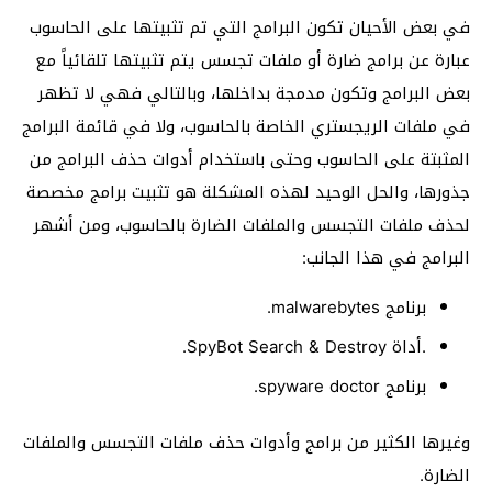
في بعض الأحيان تكون البرامج التي تم تثبيتها على الحاسوب
عبارة عن برامج ضارة أو ملفات تجسس يتم تثبيتها تلقائياً مع
بعض البرامج وتكون مدمجة بداخلها، وبالتالي فهي لا تظهر
في ملفات الريجستري الخاصة بالحاسوب، ولا في قائمة البرامج
المثبتة على الحاسوب وحتى باستخدام أدوات حذف البرامج من
جذورها، والحل الوحيد لهذه المشكلة هو تثبيت برامج مخصصة
لحذف ملفات التجسس والملفات الضارة بالحاسوب، ومن أشهر
البرامج في هذا الجانب:
برنامج malwarebytes.
.أداة
SpyBot Search & Destroy.
برنامج spyware doctor.
وغيرها الكثير من برامج وأدوات حذف ملفات التجسس والملفات
الضارة.