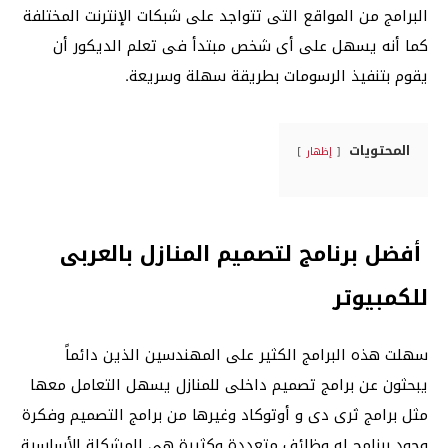
البرامج من المواقع التى تتواجد على شبكات الإنترنت المختلفة
كما أنه يسهل على أى شخص مبتدأ فى تعلم الديكور أن
يقوم بتنفيذ الرسومات بطريقة سهلة وسريعة.
المحتويات
إظهار
أفضل برنامج لتصميم المنازل بالعربى
للكمبيوتر
سهلت هذه البرامج الكثير على المهندسين الذين دائماً
يبحثون عن برامج تصميم داخلى للمنازل يسهل التعامل معها
مثل برامج ثرى دى و أوتوكاد وغيرها من برامج التصميم وفكرة
وجود برنامج له وظائف متعددة وكثيرة هى المشكلة الأساسية