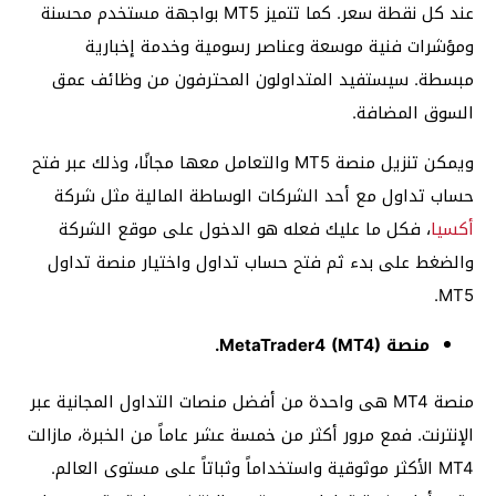
عند كل نقطة سعر. كما تتميز MT5 بواجهة مستخدم محسنة
ومؤشرات فنية موسعة وعناصر رسومية وخدمة إخبارية
مبسطة. سيستفيد المتداولون المحترفون من وظائف عمق
السوق المضافة.
ويمكن تنزيل منصة MT5 والتعامل معها مجانًا، وذلك عبر فتح
حساب تداول مع أحد الشركات الوساطة المالية مثل شركة
أكسيا
، فكل ما عليك فعله هو الدخول على موقع الشركة
والضغط على بدء ثم فتح حساب تداول واختيار منصة تداول
MT5.
منصة MetaTrader4 (MT4).
منصة MT4 هى واحدة من أفضل منصات التداول المجانية عبر
الإنترنت. فمع مرور أكثر من خمسة عشر عاماً من الخبرة، مازالت
MT4 الأكثر موثوقية واستخداماً وثباتاً على مستوى العالم.