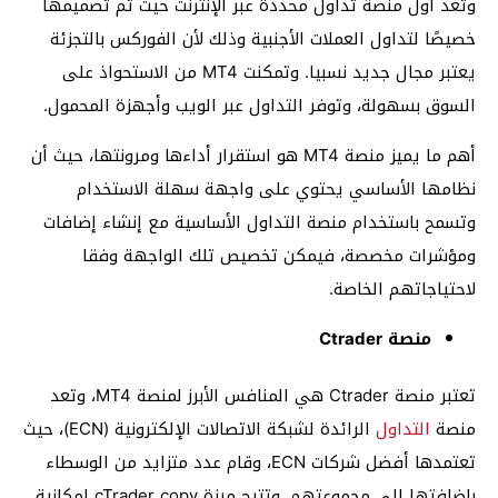
وتعد أول منصة تداول محددة عبر الإنترنت حيث تم تصميمها
خصيصًا لتداول العملات الأجنبية وذلك لأن الفوركس بالتجزئة
يعتبر مجال جديد نسبيا. وتمكنت MT4 من الاستحواذ على
السوق بسهولة، وتوفر التداول عبر الويب وأجهزة المحمول.
أهم ما يميز منصة MT4 هو استقرار أداءها ومرونتها، حيث أن
نظامها الأساسي يحتوي على واجهة سهلة الاستخدام
وتسمح باستخدام منصة التداول الأساسية مع إنشاء إضافات
ومؤشرات مخصصة، فيمكن تخصيص تلك الواجهة وفقا
لاحتياجاتهم الخاصة.
منصة Ctrader
تعتبر منصة Ctrader هي المنافس الأبرز لمنصة MT4، وتعد
منصة
التداول
الرائدة لشبكة الاتصالات الإلكترونية (ECN)، حيث
تعتمدها أفضل شركات ECN، وقام عدد متزايد من الوسطاء
بإضافتها إلى مجموعتهم. وتتيح ميزة cTrader copy إمكانية