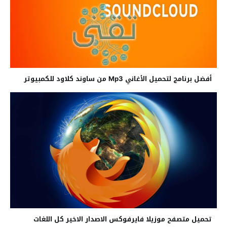
أفضل برنامج لتحميل الأغاني Mp3 من ساوند كلاود للكمبيوتر
تحميل متصفح موزيلا فايرفوكس الاصدار الاخير كل اللغات