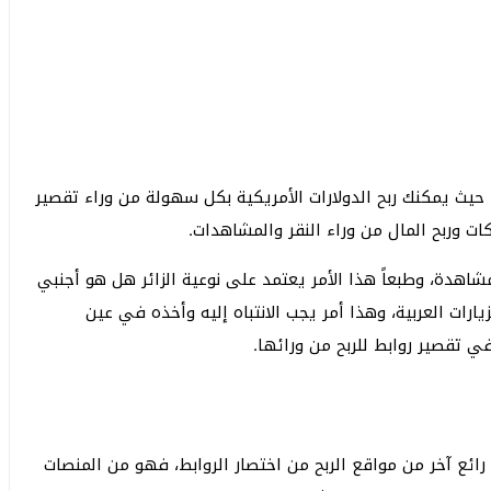
يعتبر هذا الموقع افضل موقع اختصار روابط للربح 2022 حيث يمكنك ربح الدولارات الأمريكية بكل سهولة من وراء تقصير
ت وربح المال من وراء النقر والمشاهدات.
كنك الحصول على 10 دولار أمريكي على كل 1000 مشاهدة، وطبعاً هذا الأمر يعتمد على نوعية الزائر هل هو أجنبي
لزيارات العربية، وهذا أمر يجب الانتباه إليه وأخذه في عين
في تقصير روابط للربح من ورائها.
) أو بالإنجليزية Bitly URL shortener موقع رائع آخر من مواقع الربح من اختصار الروابط، فهو من المنصات