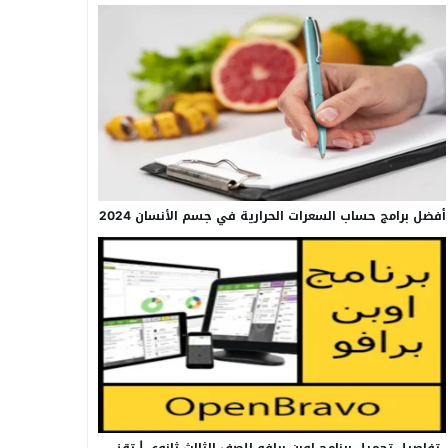
أفضل برامج حساب السعرات الحرارية في جسم الأنسان 2024
تفاصيل تحميل برنامج اوبن برافو للصف الثالث ثانوي | تقني