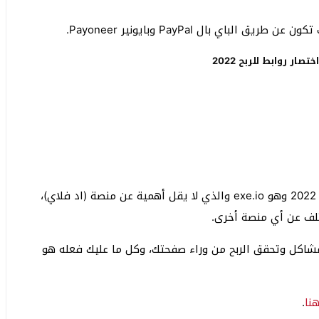
موقع آخر من بين أفضل مواقع الربح من اختصار الروابط 2022 وهو exe.io والذي لا يقل أهمية عن منصة (اد فلاي)،
تلف عن أي منصة أخرى.
ر منصة فيسبوك Facebook بدون أي مشاكل وتحقق الربح من وراء صفحتك، وكل ما عليك فعله هو
هنا
.