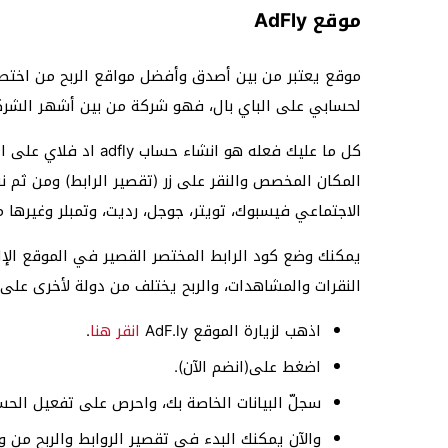
موقع AdFly
موقع يعتبر من بين أصدق وأفضل مواقع الربح من اختصار 
لحسابي على الباي بال، فهو شركة من بين أشهر الشرك
كل ما عليك فعله هو ان
المكان المخصص والنقر على زر (تقصير الرابط) ومن ثم
الاجتماعي فيسبوك، تويتر، جوجل، رديت، وتمبلر وغيرها 
يمكنك وضع كود الرابط المختصر القصير في الموقع الإلك
النقرات والمشاهدات، والربح يختلف من دولة لأخرى على
اذهب لزيارة الموقع AdF.ly
انقر هنا
.
اضغط على(انضم الآن).
سجلّ البيانات الخاصة بك، واحرص على تفعيل الحس
والآن يمكنك البدء في تقصير الروابط والربح من ور