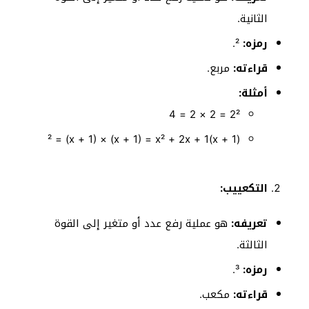
الثانية.
رمزه:
².
قراءته:
مربع.
أمثلة:
2² = 2 × 2 = 4
(x + 1)² = (x + 1) × (x + 1) = x² + 2x + 1
التكعييب:
تعريفه:
هو عملية رفع عدد أو متغير إلى القوة
الثالثة.
رمزه:
³.
قراءته:
مكعب.