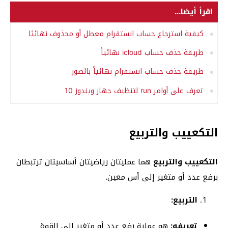
اقرأ أيضا...
كيفية استرجاع حساب انستقرام معطل أو محذوف نهائيًا
طريقة حذف حساب icloud نهائياً
طريقة حذف حساب انستقرام نهائياً بالصور
تعرف على أوامر run لتنظيف جهاز ويندوز 10
التكعييب والتربيع
التكعييب والتربيع
هما عمليتان رياضيتان أساسيتان ترتبطان
برفع عدد أو متغير إلى أس معين.
التربيع:
تعريفه:
هو عملية رفع عدد أو متغير إلى القوة