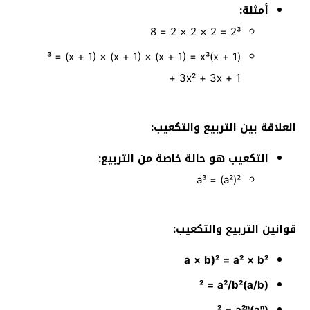
أمثلة:
2³ = 2 × 2 × 2 = 8
(x + 1)³ = (x + 1) × (x + 1) × (x + 1) = x³
+ 3x² + 3x + 1
العلاقة بين التربيع والتكعيب:
التكعيب هو حالة خاصة من التربيع:
a³ = (a²)²
قوانين التربيع والتكعيب:
a × b)² = a² × b²
(a/b)² = a²/b²
(aⁿ)² = a²ⁿ