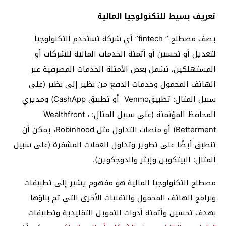
تعريف بسيط للتكنولوجيا المالية
يصف مصطلح ” fintech” أي شركة تستخدم التكنولوجيا
لتعديل أو تحسين أو أتمتة الخدمات المالية للشركات أو
المستهلكين، تشمل بعض الأمثلة الخدمات المصرفية عبر
الهاتف المحمول وخدمات الدفع من نظير إلى نظير (على
سبيل المثال: تطبيقVenmo أو تطبيق CashApp) ومديري
المحافظ المؤتمتة (على سبيل المثال: Wealthfront ،
Betterment) أو منصات التداول مثل Robinhood، يمكن أن
تنطبق أيضًا على تطوير وتداول العملات المشفرة (على سبيل
المثال: البيتكوين وإيثر والدوجكوين).
مصطلح التكنولوجيا المالية هو مفهوم يشير إلى تطبيقات
وبرامج الهاتف المحمول والتقنيات الأخرى التي تم بناؤها
بهدف تحسين وأتمتة أدوات التمويل التقليدية وتطبيقات