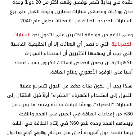
عقده في بداية شهر نوفمبر، وقعت أكثر من 20 دولة وعدة
مدن وولايات ومصنعي سيارات مختارين وثيقة للعمل على بيع
السيارات الجديدة الخالية من الانبعاثات بحلول عام 2040.
وعلى الرغم من موافقة الكثيرين على التحول نحو
السيارات
الكهربائية
التي لا تصدر أي انبعاثات إلا أن الحقيقية القاسية
التي يجب أن يفهمها الكثيرين أن استخدام السيارات
الكهربائية لن يضمن انخفاض انبعاثات الكربون بسبب اعتماد
آسيا على الوقود الأحفوري لإنتاج الطاقة.
لهذا يجب أن يكون هناك ضغط من الدول لتسريع عملية
التحول إلي استخدام الكهرباء “الخضراء” أولاً قبل الانتقال إلى
السيارات “الخضراء”، ووفقًا لبيانات حديثة يعتمد ما يقرب من
80% من إمدادات الطاقة في الصين على الفحم والنفط،
ويساهم الفحم وحده بنحو 60% في إنتاج الطاقة في البلاد،
بينما تعتمد دول آسيوية أخرى مثل فيتنام وهونج كونج وتايوان