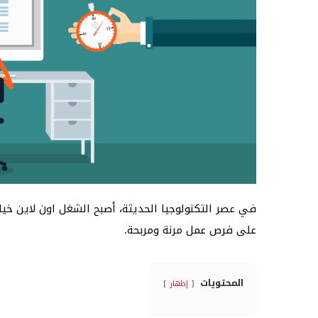
في عصر التكنولوجيا الحديثة، أصبح ال
شغل اون لاين
خيار
على فرص عمل مرنة ومربحة.
المحتويات
إظهار