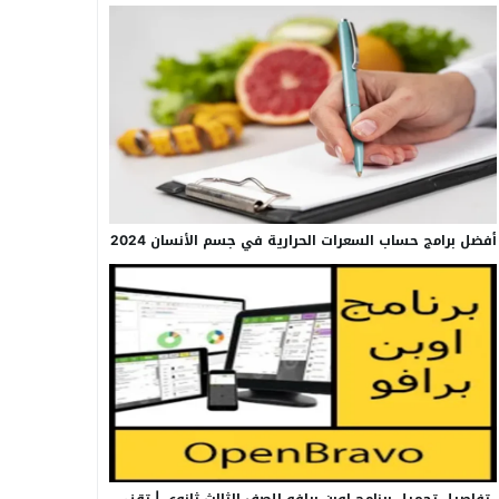
أفضل برامج حساب السعرات الحرارية في جسم الأنسان 2024
تفاصيل تحميل برنامج اوبن برافو للصف الثالث ثانوي | تقني