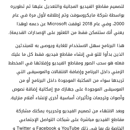
لتصميم مقاطع الفيديو المجانية والتعديل عليها تم تطويره
بواسطة شركة مايكروسوفت وتم إطلاقه لأول مرة في عام
2000، وفي عام 2018 توقفت Microsoft عن دعمه (وهذا
يعني أنك ستتمكن فقط من اللعثور على الإصدارات القديمة).
هذا البرنامج سهل الاستخدام للغاية ويوصى به للمبتدئين
الذين بدأوا للتو في إنشاء مقاطع فيديو، فقط كل ما عليك
فعله هو سحب الصور ومقاطع الفيديو وإفلاتها في المخطط
الزمني داخل البرنامج وإضافة الانتقالات والموسيقى التي
تريدها سواء من المكتبة الموجودة داخل البرنامج أو من
الموسيقى الموجودة على جهازك مع إمكانية إضاقة نصوص
وأصوات وترجمات وتأثيرات أساسية أخرى لإنشاء أفلام منزلية.
وبعد الانتهاء من تصميم الفيديو وتحريره يمكنك مشاركة
مقاطع الفيديو مباشرة على شبكات التواصل الإجتماعي
الخاصة بك بما في ذلك YouTube و Facebook و Twitter و