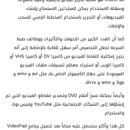
وسهلة الاستخدام يمكن للمبتدئين الاستمتاع بإنشاء
الفيديوهات أو التحرير باستخدام المخطط الزمني للسحب
والإفلات.
كما أن العدد الكبير من التحولات والتأثيرات ووظائف ضبط
السرعة تجعل التخصيص أمر سهل للغاية بالإضافة إلى أنه
يتيح إمكانية التقاط الفيديو من كاميرا DV أو كاميرا VHS أو
كاميرا الويب أو استيراد معظم تنسيقات ملفات الفيديو
الموجودة على جهاز الكمبيوتر الخاص بك مثل avi و wmv و
3gp و wmv و dirvx.
وأيضاً يمكنك نسخ أفلام DVD وتصدير مقاطع الفيديو التي تم
إنشاؤها إلى الشبكات الاجتماعية مثل YouTube وفيس بوك
وانستجرام.
كل هذا وأكثر ستحصل عليه مجاناً بعد تحميل برنامج VideoPad