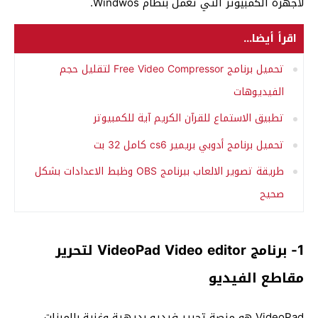
لأجهزة الكمبيوتر التي تعمل بنظام Windwos.
اقرأ أيضا...
تحميل برنامج Free Video Compressor لتقليل حجم
الفيديوهات
تطبيق الاستماع للقرآن الكريم آية للكمبيوتر
تحميل برنامج أدوبي بريمير cs6 كامل 32 بت
طريقة تصوير الالعاب ببرنامج OBS وظبط الاعدادات بشكل
صحيح
1- برنامج VideoPad Video editor لتحرير
مقاطع الفيديو
VideoPad هو منصة تحرير فيديو بديهية وغنية بالميزات