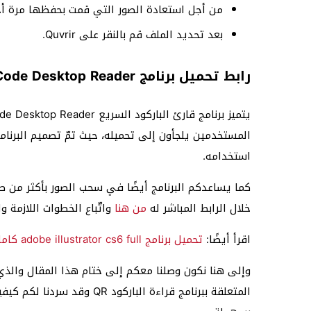
من أجل استعادة الصور التي قمت بحفظها مرة أخرى قم 
بعد تحديد الملف قم بالنقر على Quvrir.
رابط تحميل برنامج QR Code Desktop Reader
المستخدمين يلجأون إلى تحميله، حيث تمّ تصميم البرن
استخدامه.
خلال الرابط المباشر له
من هنا
واتّباع الخطوات اللازمة و
اقرأ أيضًا:
تحميل برنامج adobe illustrator cs6 full كامل مع التفعيل والشرح
وإلى هنا نكون وصلنا معكم إلى ختام هذا المقال والذي 
المتعلقة ببرنامج قراءة البار