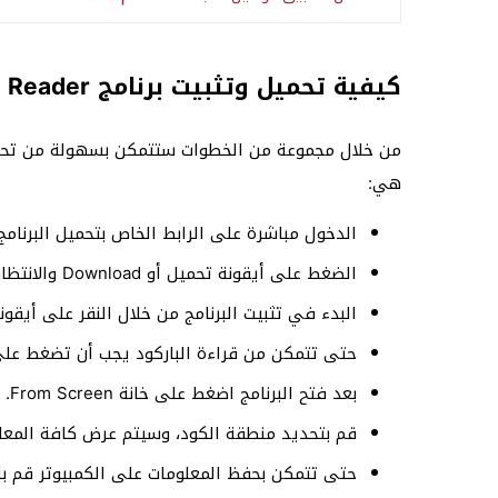
كيفية تحميل وتثبيت برنامج Qr Code Desktop Reader
من خلال مجموعة من الخطوات ستتمكن بسهولة من تحميل 
هي:
الدخول مباشرة على الرابط الخاص بتحميل البرنام
الضغط على أيقونة تحميل أو Download والانتظار حتى ينتهي التحميل بنجاح.
البدء في تثبيت البرنامج من خلال النقر على أيقونة Next ومن ثم الضغط على أيقونة stall
حتى تتمكن من قراءة الباركود يجب أن تضغط على خانة “اظهر
بعد فتح البرنامج اضغط على خانة From Screen.
قم بتحديد منطقة الكود، وسيتم عرض كافة المع
حتى تتمكن بحفظ المعلومات على الكمبيوتر قم با