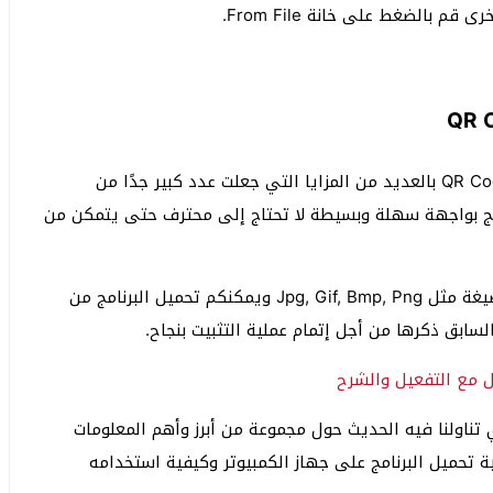
بالضغط على خانة From File.
يتميز برنامج قارئ الباركود السريع QR Code Desktop Reader بالعديد من المزايا التي جعلت عدد كبير جدًا من
امج بواجهة سهلة وبسيطة لا تحتاج إلى محترف حتى يتمكن من
كما يساعدكم البرنامج أيضًا في سحب الصور بأكثر من صيغة مثل Jpg, Gif, Bmp, Png ويمكنكم تحميل البرنامج من
السابق ذكرها من أجل إتمام عملية التثبيت بنجاح.
تناولنا فيه الحديث حول مجموعة من أبرز وأهم المعلومات
كود QR وقد سردنا لكم كيفية تحميل البرنامج على جهاز الكمبيوتر وكيفية استخدامه