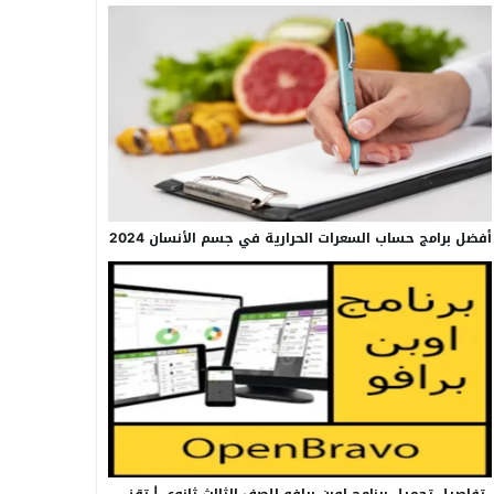
أفضل برامج حساب السعرات الحرارية في جسم الأنسان 2024
تفاصيل تحميل برنامج اوبن برافو للصف الثالث ثانوي | تقني