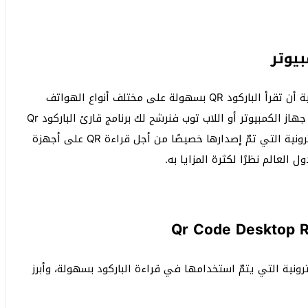
تستطيع من خلال استخدام العديد من البرامج الإلكترونية أن تقرأ الباركود QR بسهولة على مختلف أنواع الهواتف
الذكية، ولكن حتى تتمكن من فعل نفس الأمر من خلال جهاز الكمبيوتر أو اللاب توب فنرشح لك برنامج قارئ الباركود Qr
Code Desktop Reader حيث يعتبر أفضل البرامج الإلكترونية التي تمّ إصدارها خصيصًا من أجل قراءة QR على أجهزة
 العالم نظرًا لكثرة المزايا به.
رونية التي يتمّ استخدامها في قراءة الباركود بسهولة، وأبرز