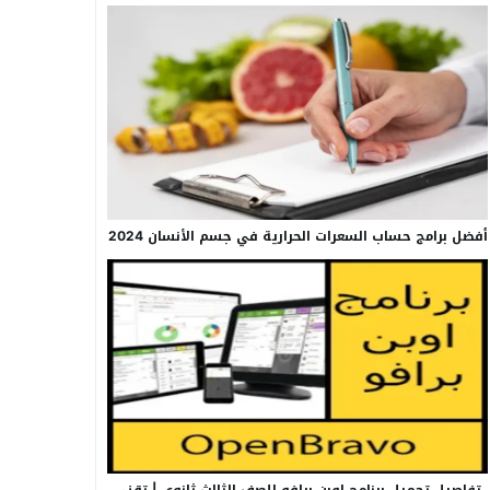
أفضل برامج حساب السعرات الحرارية في جسم الأنسان 2024
تفاصيل تحميل برنامج اوبن برافو للصف الثالث ثانوي | تقني