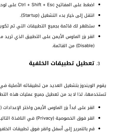
اضغط على المفاتيح Ctrl + Shift + Esc على لوحة المفاتيح لفتح إدارة المهام (Task Manager).
انتقل إلى خيار بدء التشغيل (Startup).
ستظهر لك قائمة بجميع التطبيقات التي تم تكوينه
انقر بزر الماوس الأيمن على التطبيق الذي تريد م
(Disable) من القائمة.
تعطيل تطبيقات الخلفية
يقوم الويندوز بتشغيل العديد من تطبيقاته الأصلية في
تستخدمها، لذا لا بد من تعطيل جميع عمليات هذه التطب
انقر على ابدأ بزر الماوس الأيمن واختر الإعدادات (Settings) من القائمة.
انقر فوق الخصوصية (Privacy) في النافذة التالية.
قم بالتمرير إلى أسفل وانقر فوق تطبيقات الخلفية (ackground apps