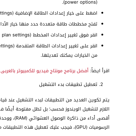
(power options).
اضغط على خيار إعدادات الطاقة الإضافية (Additional power settings) في النافذة التالية.
تفتح مخططات طاقة متعددة حدد منها خيار الأداء العالي (rmance
انقر فوق تغيير إعدادات المخطط (Change plan settings) مقابلها.
من الخيارات يمكنك تعديلها.
اقرأ ايضاً:
أفضل برنامج مونتاج فيديو للكمبيوتر بالعربى
تعطيل تطبيقات بدء التشغيل
يتم تكوين العديد من التطبيقات لبدء التشغيل عند قيام
اللازم لتشغيل الويندوز فحسب؛ بل تظل مفتوحة أيضًا ف
الرسوميات (GPU)، فيجب عليك تعطيل هذه التطبيقات من خلال الخطوات الآتية: