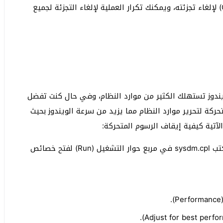
حدد أحد الأقراص، ثم انقر فوق تحسين (Optimize) لإلغاء تجزئته، ويمكنك تكرار العملية لإلغاء التجزئة لجميع
يندوز تستهلك الكثير من موارد النظام، وفي حال كنت تفضل
كة لتحرير موارد النظام مما يزيد من سرعة الويندوز بحيث
آتية كيفية إيقاف الرسوم المتحركة:
اضغط على Windows + R في لوحة المفاتيح واكتب sysdm.cpl في مربع حوار التشغيل (Run) لفتح خصائص