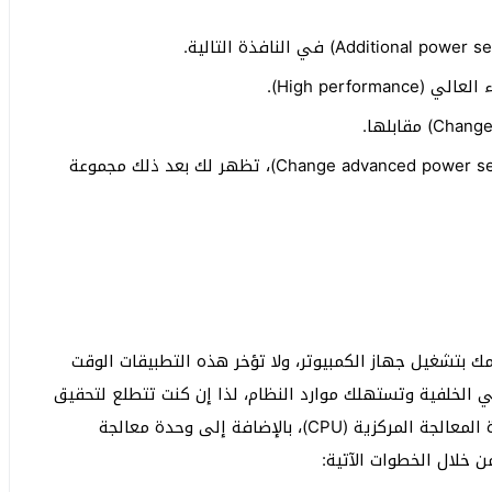
High perfo).
انقر على تغيير إعدادات الطاقة المتقدمة (Change advanced power settings)، تظهر لك بعد ذلك مجموعة
ك بتشغيل جهاز الكمبيوتر، ولا تؤخر هذه التطبيقات الوقت
ي الخلفية وتستهلك موارد النظام، لذا إن كنت تتطلع لتحقيق
أقصى أداء من ذاكرة الوصول العشوائي (RAM)، ووحدة المعالجة المركزية (CPU)، بالإضافة إلى وحدة معالجة