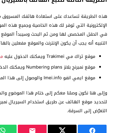
هذه الطريقة تساعدك على استعادة هاتفك المسروق من 
الإلكترونية التي توفر لك هذه الخاصية وجميع هذه الموا
في الحقل المخصص لها ومن ثم البحث وسيبدأ الموقع ب
التنبيه أنه يجب أن يكون الإنترنت والموقع مفعلين بال
موقع تراك مي Trakimei ويمكنك الدخول عليه
من
موقع نمبرنج بلانز Numbering plans ويمكنك الدخول على هذا الموقع أيضًا
موقع ايمي انفو Imei.info والوصول إلى هذا الموقع
وإلى هنا نكون وصلنا معكم إلى ختام هذا الموضوع وال
لتحديد موقع الهاتف عن طريق استخدام السيريال نمبر، 
التعرٌض إلى السرقة.