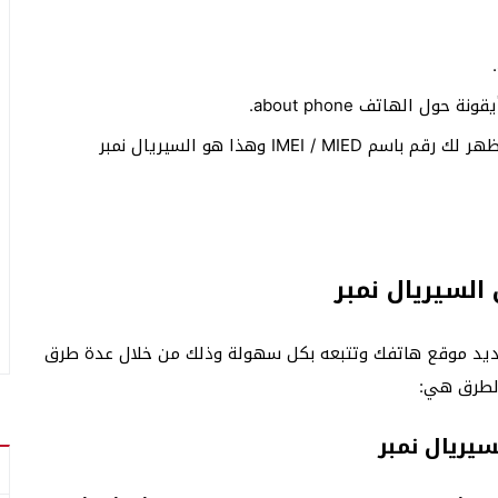
ل الهاتف about phone.
ومن ثم عليك النقر على خانة Status ومن هنا سيظهر لك رقم باسم IMEI / MIED وهذا هو السيريال نمبر
السيريال نمبر
تحديد موقع هاتفك وتتبعه بكل سهولة وذلك من خلال عدة طرق
الطرق هي:
سيريال نمبر