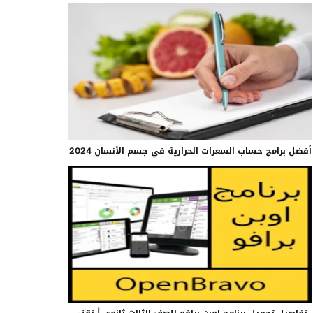
أفضل برامج حساب السعرات الحرارية في جسم الأنسان 2024
تفاصيل تحميل برنامج اوبن برافو للصف الثالث ثانوي | تقني