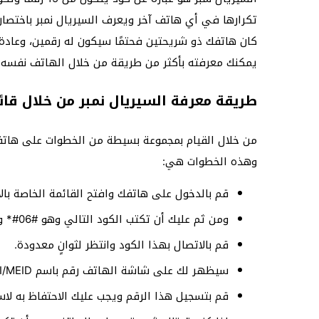
كان هاتفك ذو شريحتين فحتمًا سيكون له رقمين، وعادة 
يمكنك معرفته بأكثر من طريقة من خلال الهاتف نفسه.
طريقة معرفة السيريال نمبر من خلال قائ
من خلال القيام بمجموعة بسيطة من الخطوات على هاتف
وهذه الخطوات هي:
قم بالدخول على هاتفك وافتح القائمة الخاصة بالا
ومن ثم عليك أن تكتب الكود التالي وهو #06#* وباللغة العربية تكتب “نجمة شباك صفر ستة شباك”.
قم بالاتصال بهذا الكود وانتظر لثوانٍ معدودة.
سيظهر لك على شاشة الهاتف رقم باسم IMEI/MEID وهذا هو السيريال نمبر الخاص بالهاتف.
قم بتسجيل هذا الرقم ويجب عليك الاحتفاظ به لاس