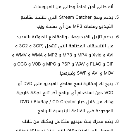
أنه خالي أمن تماماً وخالي من الفيروسات.
يدعم وضع Stream Catcher الذي يلتقط مقاطع
الفيديو وملفات MP3 من أي صفحة ويب.
يدعم تنزيل الفيديوهات والمقاطع الصوتية بالعديد
من التنسيقات المختلفة التي تشمل (3GP و 3G2 و
AVI و Xvid و MP4 و MP3 و MP2 و WMA و WMV و
GIF و FLAC و WAV و PSP و MPG و VOB و OGG و
MOV و AVI و SWF وغيرهم).
يتيح لك إمكانية نسخ مقاطع الفيديو على DVD أو
VCD دون استخدام أي برنامج آخر تابع لجهة خارجية
وذلك من خلال خيار DVD / BluRay / CD Creator
الموجودة في القائمة الرئيسية للبرنامج.
يضم محرك بحث فيديو متكامل يمكنك من خلاله
الوصول إلى الفيديوهات التي تريد تحميلها بصيغة