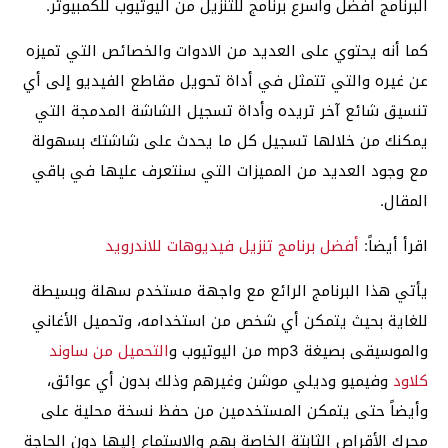
البرنامج أفضل وأسرع برنامج للتنزيل من اليوتيوب للكمبيوتر.
كما أنه يحتوي على العديد من الادوات والخصائص التي تميزه
عن غيره والتي تتمثل في أداة تحويل مقاطع الفيديو إلى أي
تنسيق شائع آخر تريده وأداة تسجيل الشاشة المدمجة التي
يمكنك من خلالها تسجيل كل ما يحدث على شاشتك بسهولة
مع وجود العديد من المميزات التي سنتعرف عليها في باقي
المقال.
اقرأ أيضاً:
أفضل برنامج تنزيل فيديوهات للاندرويد
يأتي هذا البرنامج الرائع مع واجهة مستخدم سهلة وبسيطة
للغاية بحيث يتمكن أي شخص من استخدامه، وتحميل الأغاني
والموسيقى بصيغة mp3 من اليوتيوب و
التحميل من ساوند
كلاود
وفيميو وديلي موشن وغيرهم وذلك بدون أي عوائق،
وأيضاً حتى يتمكن المستخدمين من حفظ نسخة محلية على
محرك الأقراص الثابتة الخاصة بهم والاستماع إليها دون الحاجة