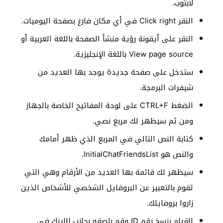
لابتوب.
النقر Click right في أي مكان فارغ بصفحة اليوميات.
النقر على أيقونة رؤية منشأ الصفحة باللغة العربية أو
View page source باللغة الإنجليزية.
ستدخل على صفحة جديدة يوجد بها العديد من
شيفرات البرمجة.
الضغط CTRL+F على لوحة المفاتيح الخاصة بالجهاز
ومن ثم سيظهر لك مربع نصي.
كتابة النص التالي في المربع الذي ظهر أمامك
والنص هو InitialChatFriendsList.
سيظهر لك قائمة بها العديد من الأرقام وهي التي
تقوم بالتعبير عن البروفايل الشخصي للأشخاص الذين
زاروا بروفايلك.
القيام بنسخ رقم ID وقم بلصقه بجانب اللينك في