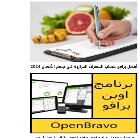
أفضل برامج حساب السعرات الحرارية في جسم الأنسان 2024
تفاصيل تحميل برنامج اوبن برافو للصف الثالث ثانوي | تقني