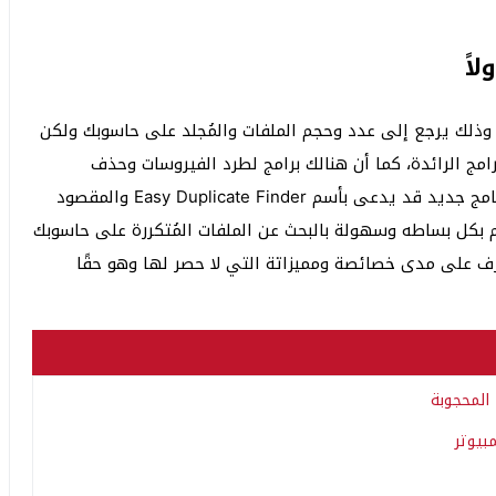
اً
 وذلك يرجع إلى عدد وحجم الملفات والمُجلد على حاسوبك ولكن
امج الرائدة، كما أن هنالك برامج لطرد الفيروسات وحذف
الملفات من جذورها والملفات المستعصية هناك أيضا برنامج جديد قد يدعى بأسم Easy Duplicate Finder والمقصود
وم بكل بساطه وسهولة بالبحث عن الملفات المُتكررة على حاسوبك
تعرف على مدى خصائصة ومميزاتة التي لا حصر لها وهو حقًا