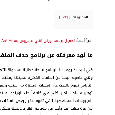
المحتويات
إظهار
اقرأ أيضاً:
تحميل برنامج نورتن انتي فايروس Norton AntiVirus للكمبيوتر
ما تُود معرفته عن برنامج حذف الملفا
في البداية يوفر لنا البرنامج نسخة مجانية لسهولة الت
وهي خاصية البحث عن الملفات المُكرره فحينها يمكنك 
البرنامج يقوم بالبحث عن الملفات الُمكرره من نفسه
توفير مساحات اكبر بكثي في كافة أنحاء الويندوز، فيت
من مره فهذا قد يأخذ من مساحة الهارد ديسك بشكل و