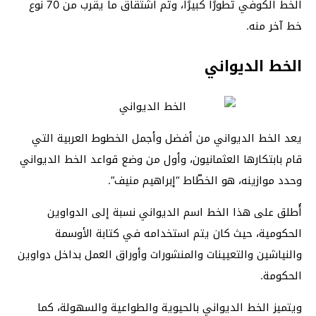
الخط الكوفي تطورًا كبيرًا، وتم اشتقاق ما يقرب من 70 نوع
خط آخر منه.
الخط الديواني
يعد الخط الديواني من أفضل وأجمل الخطوط العربية التي
قام بابتكارها العثمانيون، وأول من وضع قواعد الخط الديواني
وحدد موازينه، هو الخطّاط “إبراهيم منيف”.
أُطلق على هذا الخط اسم الديواني نسبة إلى الدواوين
الحكومية، حيث كان يتم استخدامه في كتابة الأوسمة
والنياشين والتعيينات والمنشورات وأوراق العمل بداخل دواوين
الحكومة.
ويتميز الخط الديواني بالحيوية والطواعية والسهولة، كما