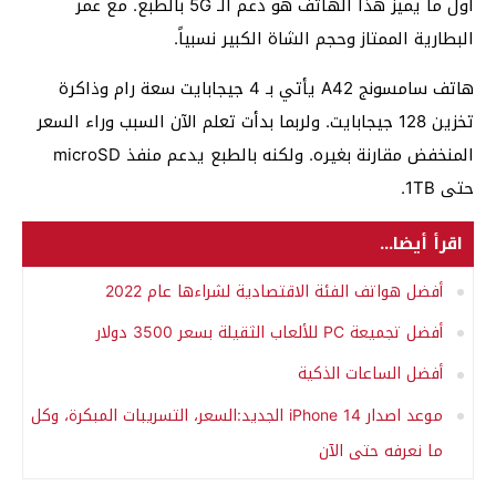
أول ما يميز هذا الهاتف هو دعم الـ 5G بالطبع. مع عمر
البطارية الممتاز وحجم الشاة الكبير نسبياً.
هاتف سامسونج A42 يأتي بـ 4 جيجابايت سعة رام وذاكرة
تخزين 128 جيجابايت. ولربما بدأت تعلم الآن السبب وراء السعر
المنخفض مقارنة بغيره. ولكنه بالطبع يدعم منفذ microSD
حتى 1TB.
اقرأ أيضا...
أفضل هواتف الفئة الاقتصادية لشراءها عام 2022
أفضل تجميعة PC للألعاب الثقيلة بسعر 3500 دولار
أفضل الساعات الذكية
موعد اصدار iPhone 14 الجديد:السعر، التسريبات المبكرة، وكل
ما نعرفه حتى الآن