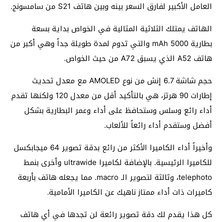
العامل الأكبير لفارق السعر بينه وبين هاتف S21 من سامسونج.
الهاتف يمتلك الثلاثية المثالية في الخواص بداية بسعة
بطارية 5000 mAh والتي تدوم لمدة طويلة جداً وهي أكبر من
هاتف A52 الذي يسبق A72 من حيث الخواص.
حجم شاشة 6.7 إنش من نوع AMOLED مع معدل تحديث
إطارات 90 هرتز، هي بالتأكيد أقل من معدل 120 ولكنها تقدم
أداء رائع وسلس وستحافظ على أداء وعمر البطارية بشكل
أفضل وستقدم أداء رائعاً للألعاب.
وأخيراً أداء الكاميرا الأكثر من رائع بدقة تصوير 64 ميجابكسل
للكاميرا الرئيسية. بالإضافة لكاميرا ultrawide وأخرى بنمط
telephoto، وثالثة لتصوير الـ macro. مما يجعله هاتف بأربعة
كاميرات ذات أداء ممتاز ناهيك عن الكاميرا الأمامية.
كل هذا يقدم لك دقة تصوير رائعة لن تجدها في أي هاتف