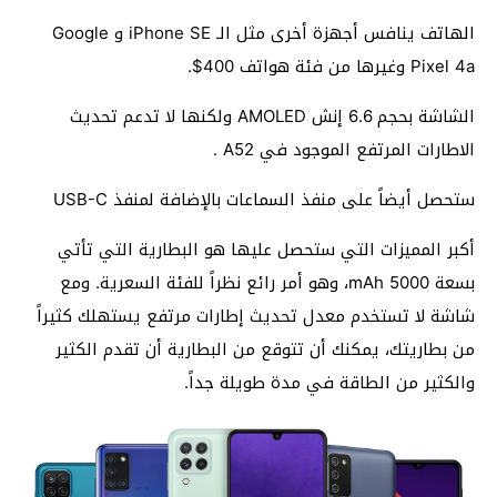
الهاتف ينافس أجهزة أخرى مثل الـ iPhone SE و Google
Pixel 4a وغيرها من فئة هواتف 400$.
الشاشة بحجم 6.6 إنش AMOLED ولكنها لا تدعم تحديث
الاطارات المرتفع الموجود في A52 .
ستحصل أيضاً على منفذ السماعات بالإضافة لمنفذ USB-C
أكبر المميزات التي ستحصل عليها هو البطارية التي تأتي
بسعة 5000 mAh، وهو أمر رائع نظراً للفئة السعرية. ومع
شاشة لا تستخدم معدل تحديث إطارات مرتفع يستهلك كثيراً
من بطاريتك، يمكنك أن تتوقع من البطارية أن تقدم الكثير
والكثير من الطاقة في مدة طويلة جداً.