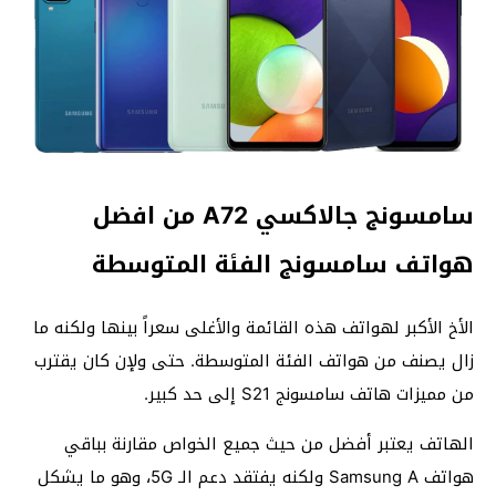
سامسونج جالاكسي A72 من افضل
هواتف سامسونج الفئة المتوسطة
الأخ الأكبر لهواتف هذه القائمة والأغلى سعراً بينها ولكنه ما
زال يصنف من هواتف الفئة المتوسطة. حتى ولإن كان يقترب
من مميزات هاتف سامسونج S21 إلى حد كبير.
الهاتف يعتبر أفضل من حيث جميع الخواص مقارنة بباقي
هواتف Samsung A ولكنه يفتقد دعم الـ 5G، وهو ما يشكل