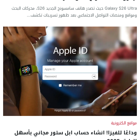
Galaxy S26 Ultra حيث تصدر هاتف سامسونج الجديد S26، محركات البحث
ومواقع ومنصات التواصل الاجتماعي بعد ظهور تسريبات تكشف...
مواقع الكترونية
وداعًا للفيزا! انشاء حساب ابل ستور مجاني بأسهل