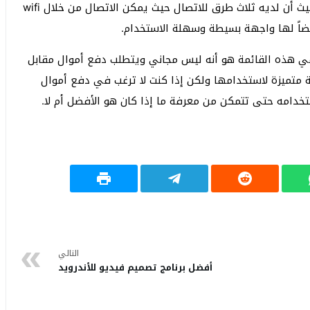
الموجودة في الأعلى ApowerMirror و Letsview من حيث أن لديه ثلاث طرق للاتصال حيث يمكن الاتصال من خلال wifi
برنامج Mirroring360 عن الآخرين في هذه القائمة هو أنه ليس مجاني ويتطلب دفع أموال مقابل
 متميزة لاستخدامها ولكن إذا كنت لا ترغب في دفع أموال
ستخدامه حتى تتمكن من معرفة ما إذا كان هو الأفضل أم لا.
التالي
أفضل برنامج تصميم فيديو للأندرويد