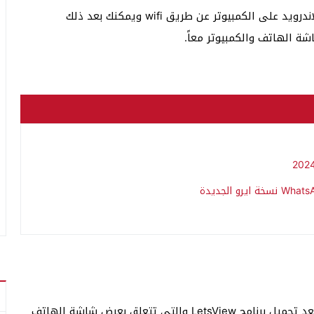
سادساً: وبذلك نكون قد انتهينا من عرض شاشة الاندرويد على الكمبيوتر عن طريق wifi ويمكنك بعد ذلك
 الهاتف والكمبيوتر معاً.
هناك العديد من المميزات الرائعة التي ستحصل عليها بعد تحميل برنامج LetsView والتي تتعلق بعرض شاشة الهاتف