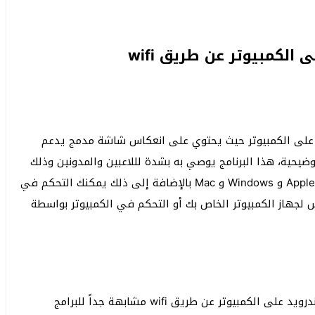
الكمبيوتر عن طريق wifi
الهاتف على الكمبيوتر حيث يحتوي على انعكاس شاشة مدمج يدعم
حية، هذا البرنامج يوصي به بشدة لللاعبين والمدونين وذلك
لأنه متوافق مع جميع المنصات بما في ذلك Android و Apple و Windows و Mac بالإضافة إلى ذلك يمكنك التحكم في
لجهاز الكمبيوتر الخاص بك أو التحكم في الكمبيوتر بواسطة
برنامج Mirroring360 هو عبارة عن أداة لعرض شاشة الاندرويد على الكمبيوتر عن طريق wifi مشابهة جداً للبرامج