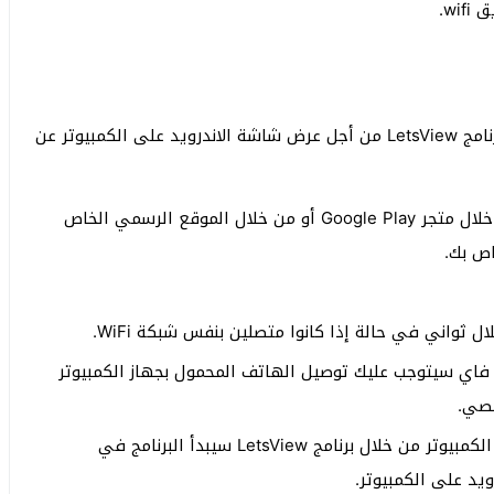
wi.
خلال السطور القادمة سأعرض عليكم طريقة استخدام برنامج LetsView من أجل عرض شاشة الاندرويد على الكمبيوتر عن
أولاً: قم بتحميل برنامج LetsView على هاتفك من خلال متجر Google Play أو من خلال الموقع الرسمي الخاص
اص بك.
ل ثواني في حالة إذا كانوا متصلين بنفس شبكة WiFi.
اي فاي سيتوجب عليك توصيل الهاتف المحمول بجهاز الكمبيوتر
خامساً: وبعد أن تنتهي من توصيل الهاتف بجهاز الكمبيوتر من خلال برنامج LetsView سيبدأ البرنامج في
د على الكمبيوتر.