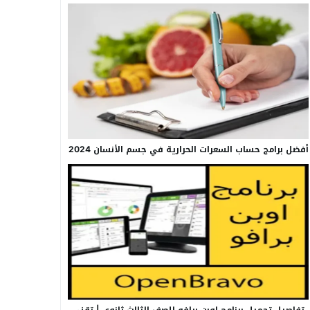
أفضل برامج حساب السعرات الحرارية في جسم الأنسان 2024
تفاصيل تحميل برنامج اوبن برافو للصف الثالث ثانوي | تقني