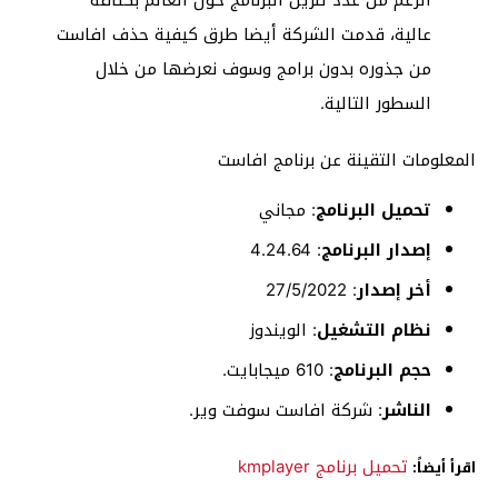
الرغم من عدد تنزيل البرنامج حول العالم بكثافة
عالية، قدمت الشركة أيضا طرق كيفية حذف افاست
من جذوره بدون برامج وسوف نعرضها من خلال
السطور التالية.
المعلومات التقينة عن برنامج افاست
تحميل البرنامج
: مجاني
إصدار البرنامج
: 4.24.64
أخر إصدار
: 27/5/2022
نظام التشغيل
: الويندوز
حجم البرنامج
: 610 ميجابايت.
الناشر
: شركة افاست سوفت وير.
تحميل برنامج kmplayer
اقرأ أيضاً: