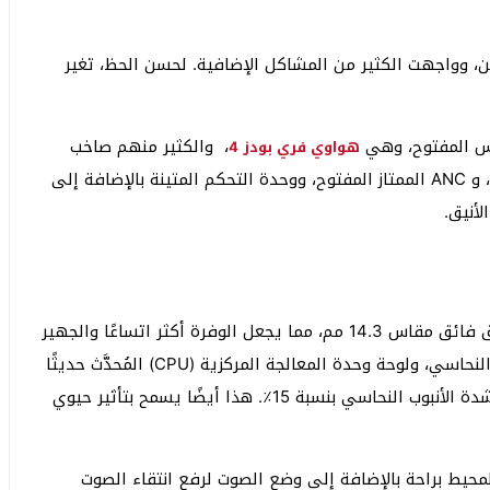
ن، وواجهت الكثير من المشاكل الإضافية. لحسن الحظ، تغير
، والكثير منهم صاخب
هواوي فري بودز 4
بشأن جودة الإحساس السمعي في الاستوديو المتدفق، و ANC الممتاز المفتوح، ووحدة التحكم المتينة بالإضافة إلى
لأنيق.
يتم توصيل سماعات HUAWEI FreeBuds 4 بغشاء عملاق فائق مقاس 14.3 مم، مما يجعل الوفرة أكثر اتساعًا والجهير
أكثر إقناعًا. بشكل جماعي، يلقي رافع الجهير، والأنبوب النحاسي، ولوحة وحدة المعالجة المركزية (CPU) المُحدَّث حديثًا
تجويفًا مستقلاً للإحساس السمعي المختوم، ويتم رفع شدة الأنبوب النحاسي بنسبة 15٪. هذا أيضًا يسمح بتأثير حيوي
H، يمكنك حجز الصوت المحيط براحة بالإضافة إلى وضع الصوت لرفع انتقاء الصوت