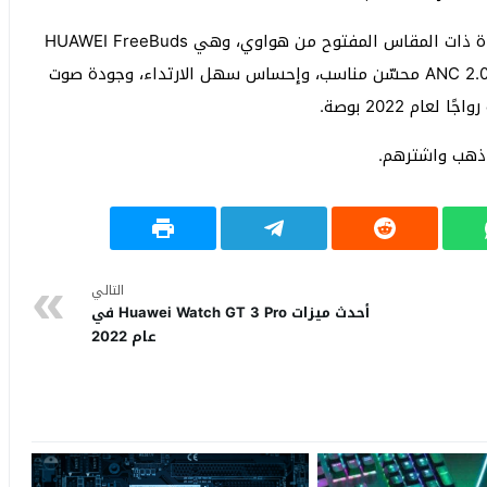
لقد أشاد الكثير من المستخدمين بسماعات ANC الجديدة ذات المقاس المفتوح من هواوي، وهي HUAWEI FreeBuds
4، لما تتميز به من إحساس سمعي بجودة الاستوديو، و ANC 2.0 محسّن مناسب، وإحساس سهل الارتداء، وجودة صوت
م 2022 بوصة.
اذهب واشترهم.
التالي
أحدث ميزات Huawei Watch GT 3 Pro في
عام 2022