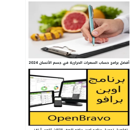
أفضل برامج حساب السعرات الحرارية في جسم الأنسان 2024
تفاصيل تحميل برنامج اوبن برافو للصف الثالث ثانوي | تقني