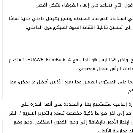
كروفون التي تساعد في إلغاء الضوضاء بشكل أفضل.
 استدعاء الضوضاء المحيطة وتتميز بهيكل داخلي جديد تمامًا
لى تحسين قابلية التقاط الصوت للميكروفون الداخلي.
قد يكون حمل سماعات الرأس لفترة طويلة أمرًا غير مريح، ولكن هذا ليس هو الحال مع HUAWEI FreeBuds 4. تستخدم
ماعات الرأس بشكل موضوعي.
نى وحجم HUAWEI FreeBuds 4 وضبطهما على المستوى الصغير، مما يمنح الأذنين أفضل ما يمكن، مما
م.
HUAWE أيضًا خصائص ممتازة إضافية ستستمتع بها، والمحددة على أنها القدرة على
احد إلى آخر. ضوابط ذكية مخصصة تسمح بالتمرير السريع / النقر
لإنجاز الأمور، بالإضافة إلى وضع الكمون المنخفض، وهو وضع
 ممارسة الألعاب.