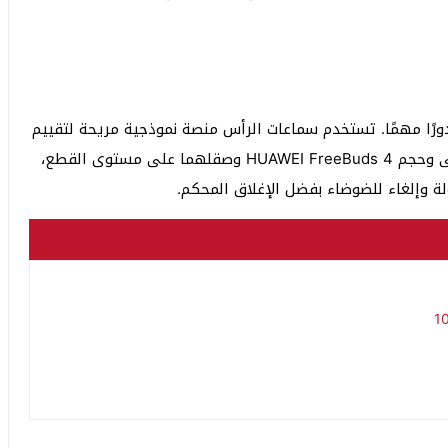
عن المحرك النشط، تلعب تقنية ANC أيضًا دورًا مهمًا. تستخدم سماعات الرأس منصة نموذجية مريحة لتقييم
مدى سهولة سماعات الأذن بموضوعية. تم تحسين منحنى وحجم HUAWEI FreeBuds 4 وصقلهما على مستوى القطع،
 وإلغاء للضوضاء بفضل الإغلاق المحكم.