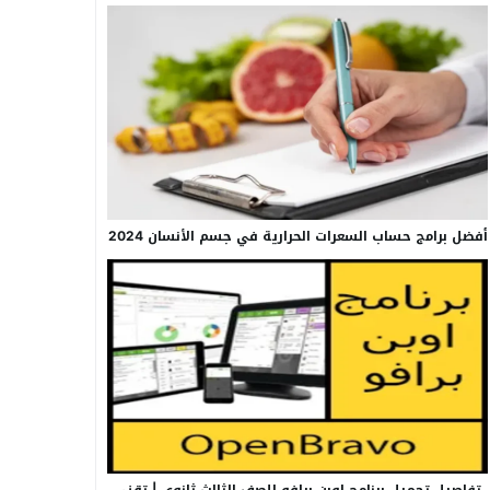
أفضل برامج حساب السعرات الحرارية في جسم الأنسان 2024
تفاصيل تحميل برنامج اوبن برافو للصف الثالث ثانوي | تقني