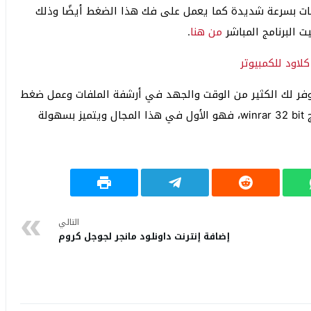
فات بسرعة شديدة كما يعمل على فك هذا الضغط أيضًا وذلك
 البرنامج المباشر
من هنا
.
يوفر لك الكثير من الوقت والجهد في أرشفة الملفات وعمل ضغط
عليها بسرعة شديدة فتأكد أنك لن تجد أفضل من برنامج winrar 32 bit، فهو الأول في هذا المجال ويتميز بسهولة
التالي
إضافة إنترنت داونلود مانجر لجوجل كروم