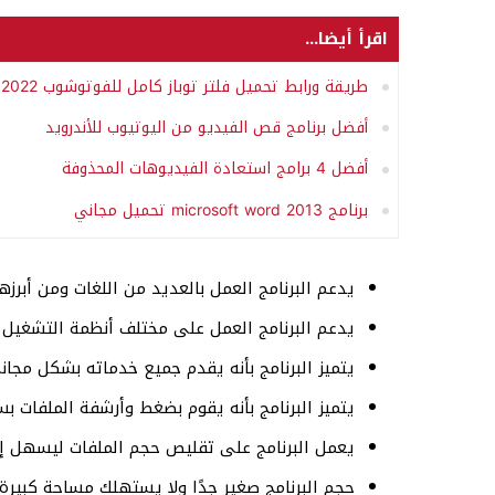
اقرأ أيضا...
طريقة ورابط تحميل فلتر توباز كامل للفوتوشوب 2022 “Topaz Filter”
أفضل برنامج قص الفيديو من اليوتيوب للأندرويد
أفضل 4 برامج استعادة الفيديوهات المحذوفة
برنامج microsoft word 2013 تحميل مجاني
يدعم البرنامج العمل بالعديد من اللغات ومن أبرزهم
يدعم البرنامج العمل على مختلف أنظمة التشغيل ويندوز 7, 8,
يتميز البرنامج بأنه يقدم جميع خدماته بشكل مجان
يتميز البرنامج بأنه يقوم بضغط وأرشفة الملفات ب
يعمل البرنامج على تقليص حجم الملفات ليسهل إ
حجم البرنامج صغير جدًا ولا يستهلك مساحة كبيرة.