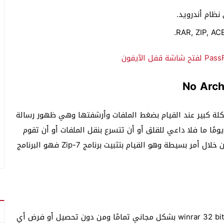
نظام أندرويد.
winrar 3 مشكلة كبير عند القيام بضغط الملفات وأرشفتها وهي ظهور رسالة
شكلة في يومًا ما فلا داعي للقلق أو أن تتسرع بنقل الملفات أو أن تقوم
بتغيير نظام التشغيل وما شابه، فيمكنك حل المشكلة من خلال أمر بسيطة وهو القيام بتثبيت برنامج Zip-7 فهو البرنامج
برنامج winrar 32 bit بشكل مجاني تمامًا ومن دون تحصيل أو فرض أي