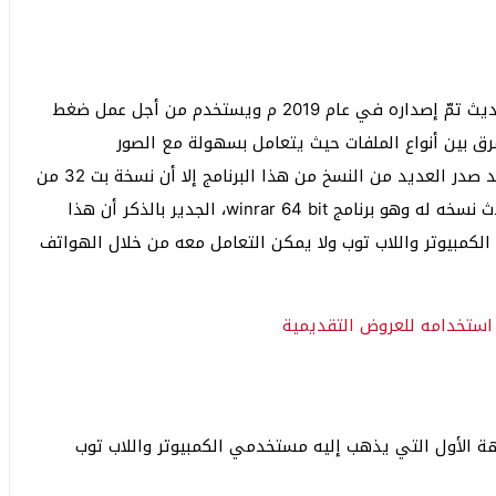
إنّ برنامج winrar 32 bit هو عبارة عن برنامج إلكتروني حديث تمّ إصداره في عام 2019 م ويستخدم من أجل عمل ضغط
رق بين أنواع الملفات حيث يتعامل بسهولة مع الصور
والمستندات ومقاطع الموسيقى والفيديو وغير ذلك، وقد صدر العديد من النسخ من هذا البرنامج إلا أن نسخة بت 32 من
النسخ المتميزة في هذه البرامج بالإضافة أيضًا إلى أحدث نسخه له وهو برنامج winrar 64 bit، الجدير بالذكر أن هذا
كمبيوتر واللاب توب ولا يمكن التعامل معه من خلال الهواتف
اجهة الأول التي يذهب إليه مستخدمي الكمبيوتر واللاب توب