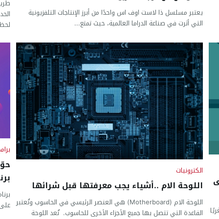
طريق
يعتبر مسلسل ذا لاست اوف اس واحدًا من أبرز الإنتاجات التلفزيونية
الحد
التي أثرت في صناعة الدراما العالمية، حيث تمتع...
لحظا
برام
حوّ
الكترونيات
برن
ى
اللوحة الام ..أشياء يجب معرفتها قبل شرائها
برنا
اللوحة الام (Motherboard) هي العنصر الرئيسي في الحاسوب وتُعتبر
على 
يًا
القاعدة التي تتصل بها جميع الأجزاء الأخرى للحاسوب. تُعد اللوحة