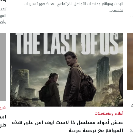
البحث ومواقع ومنصات التواصل الاجتماعي بعد ظهور تسريبات
يُعت
تكشف...
المو
.
وأجه
شروح
أفلام ومسلسلات
است
عيش أجواء مسلسل ذا لاست اوف اس على هذه
طري
المواقع مع ترجمة عربية
ة