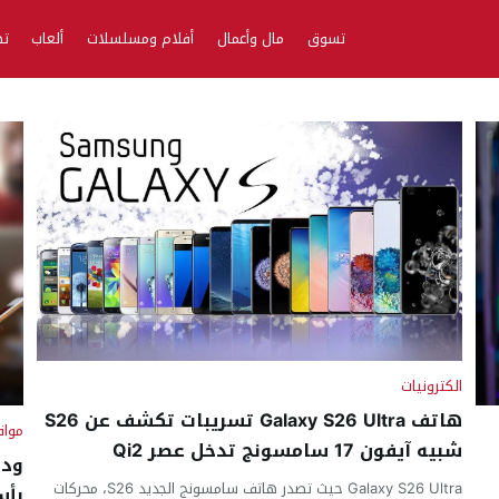
تسوق
مال وأعمال
أفلام ومسلسلات
ألعاب
تط
الكترونيات
هاتف Galaxy S26 Ultra تسريبات تكشف عن S26
مواق
شبيه آيفون 17 سامسونج تدخل عصر Qi2
ودا
Galaxy S26 Ultra حيث تصدر هاتف سامسونج الجديد S26، محركات
بأس